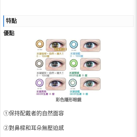
特點
優點
彩色隱形眼鏡
①保持配戴者的自然面容
②對鼻樑和耳朵無壓迫感