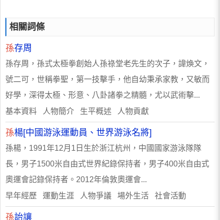
相關詞條
孫
存周
孫存周，孫式太極拳創始人孫祿堂老先生的次子，諱煥文，
號二可，世稱拳聖，第一技擊手，他自幼秉承家教，又敏而
好學，深得太極、形意、八卦諸拳之精髓，尤以武術擊...
基本資料 人物簡介 生平概述 人物貢獻
孫
楊[中國游泳運動員、世界游泳名將]
孫楊，1991年12月1日生於浙江杭州，中國國家游泳隊隊
長，男子1500米自由式世界紀錄保持者，男子400米自由式
奧運會記錄保持者。2012年倫敦奧運會...
早年經歷 運動生涯 人物爭議 場外生活 社會活動
孫
詒讓