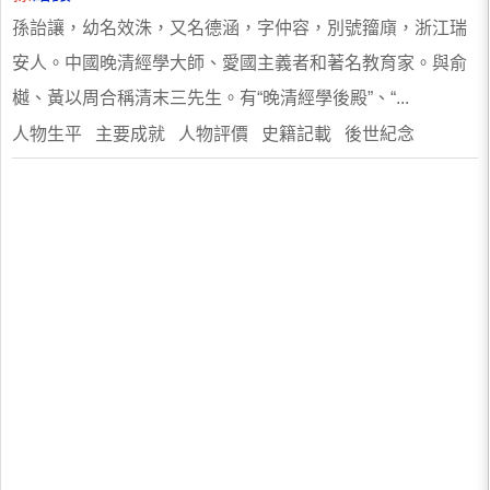
孫詒讓，幼名效洙，又名德涵，字仲容，別號籀廎，浙江瑞
安人。中國晚清經學大師、愛國主義者和著名教育家。與俞
樾、黃以周合稱清末三先生。有“晚清經學後殿”、“...
人物生平 主要成就 人物評價 史籍記載 後世紀念