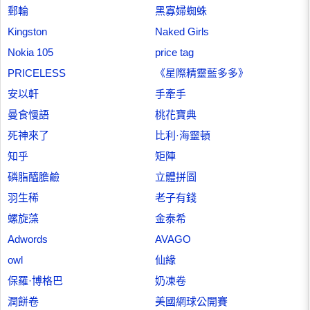
郵輪
黑寡婦蜘蛛
Kingston
Naked Girls
Nokia 105
price tag
PRICELESS
《星際精靈藍多多》
安以軒
手牽手
曼食慢語
桃花寶典
死神來了
比利·海靈頓
知乎
矩陣
磷脂醯膽鹼
立體拼圖
羽生稀
老子有錢
螺旋藻
金泰希
Adwords
AVAGO
owl
仙緣
保羅·博格巴
奶凍卷
潤餅卷
美國網球公開賽