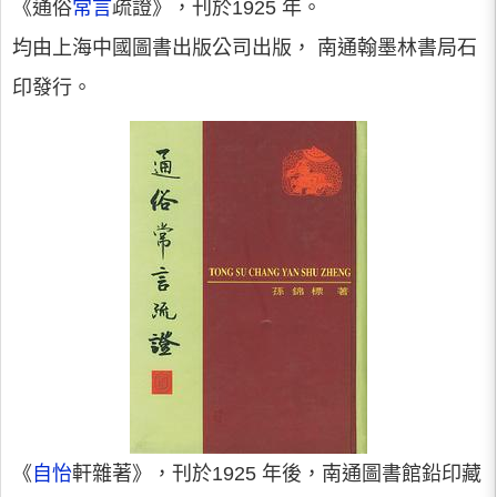
《通俗
常言
疏證》，刊於1925 年。
均由上海中國圖書出版公司出版， 南通翰墨林書局石
印發行。
《
自怡
軒雜著》，刊於1925 年後，南通圖書館鉛印藏