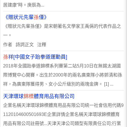
居建康”時。庚辰為...
《贈狀元先輩
孫
僅》
《贈狀元先輩孫僅》是宋朝著名文學家王禹偁的代表作品之
一。
作者 詩詞正文 注釋
孫
祥[中國女子跆拳道運動員]
2018年全國跆拳道錦標系列賽第二站5月10日在無錫太湖國
際博覽中心開賽。出生於2000年的兩名廣東隊小將郭清和孫
祥，為廣東隊獲得男、女小公斤級別的兩塊金牌。 [1] ...
天津環球
錦標
體育用品有限公司
企業名稱天津環球錦標體育用品有限公司統一社會信用代碼9
1120104600501693E企業詳情企業名稱天津環球錦標體育
用品有限公司註冊號...天津天津公司類型有限責任公司;行業