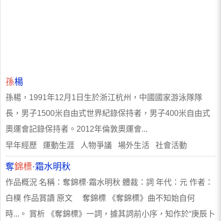
孫
楊
孫楊，1991年12月1日生於浙江杭州，中國國家游泳隊隊
長，男子1500米自由式世界紀錄保持者，男子400米自由式
奧運會記錄保持者。2012年倫敦奧運會...
早年經歷 運動生涯 人物爭議 場外生活 社會活動
奪
錦標
·霜水明秋
作品概況 名稱：奪錦標·霜水明秋 體裁：詞 年代：元 作者：
白樸 作品賞讀 原文 奪錦標 《奪錦標》曲不知始自何
時...。 賞析 《奪錦標》一詞，據其詞前小序，知作於“庚辰卜