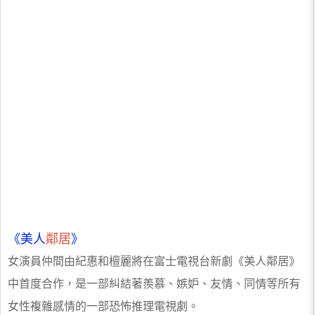
《美人
鄰居
》
女演員仲間由紀惠和檀麗將在富士電視台新劇《美人鄰居》
中首度合作，是一部糾結著羨慕、嫉妒、友情、同情等所有
女性複雜感情的一部恐怖推理電視劇。