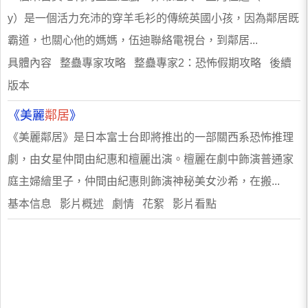
y）是一個活力充沛的穿羊毛衫的傳統英國小孩，因為鄰居既
霸道，也關心他的媽媽，伍迪聯絡電視台，到鄰居...
具體內容 整蠱專家攻略 整蠱專家2：恐怖假期攻略 後續
版本
《美麗
鄰居
》
《美麗鄰居》是日本富士台即將推出的一部關西系恐怖推理
劇，由女星仲間由紀惠和檀麗出演。檀麗在劇中飾演普通家
庭主婦繪里子，仲間由紀惠則飾演神秘美女沙希，在搬...
基本信息 影片概述 劇情 花絮 影片看點