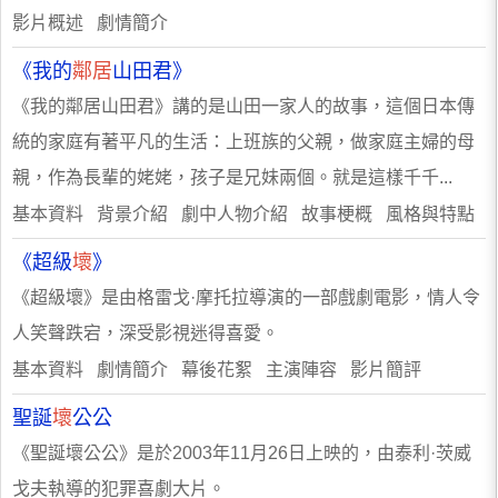
影片概述 劇情簡介
《我的
鄰居
山田君》
《我的鄰居山田君》講的是山田一家人的故事，這個日本傳
統的家庭有著平凡的生活：上班族的父親，做家庭主婦的母
親，作為長輩的姥姥，孩子是兄妹兩個。就是這樣千千...
基本資料 背景介紹 劇中人物介紹 故事梗概 風格與特點
《超級
壞
》
《超級壞》是由格雷戈·摩托拉導演的一部戲劇電影，情人令
人笑聲跌宕，深受影視迷得喜愛。
基本資料 劇情簡介 幕後花絮 主演陣容 影片簡評
聖誕
壞
公公
《聖誕壞公公》是於2003年11月26日上映的，由泰利·茨威
戈夫執導的犯罪喜劇大片。