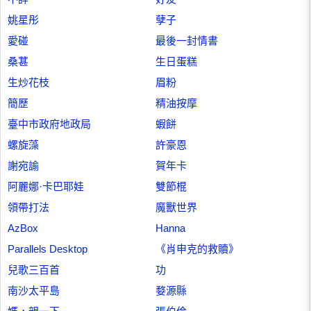
姚星彤
孽子
愛碰
最後一封情書
桑葚
生日蛋糕
生炒花枝
眉粉
簡歷
精油按摩
臺中市政府地政局
蝦餅
螺旋藻
許豪恩
謝宛諭
賀年卡
阿麗娜·卡巴耶娃
雙節棍
領帶打法
魔獸世界
AzBox
Hanna
Parallels Desktop
《肖申克的救贖》
兒歌三百首
功
南沙太平島
婺源縣