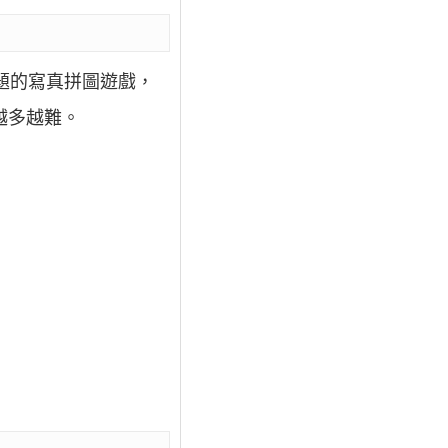
題的寫真拼圖遊戲，
越多越難。