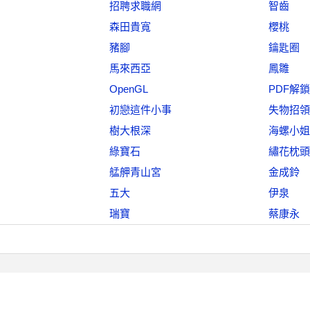
招聘求職網
智齒
森田貴寬
櫻桃
豬腳
鑰匙圈
馬來西亞
鳳雛
OpenGL
PDF解鎖
初戀這件小事
失物招領
樹大根深
海螺小姐
綠寶石
繡花枕頭
艋舺青山宮
金成鈴
五大
伊泉
瑞寶
蔡康永