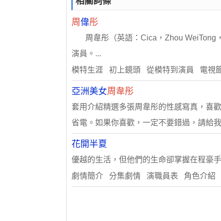
相關詞條
周
偉
彤
周韋彤（英語：Cica，Zhou WeiT
演員。...
模特生涯 初上鏡頭 從模特到演員 電視
亞洲美女
周韋彤
套用介紹精選多張周韋彤的性感寫真，喜
省電。如果你喜歡，一定不要錯過，請給我們
花開半夏
優越的生活，但他們的生命卻掌握在程豪手上
劇情簡介 分集劇情 演職員表 角色介紹