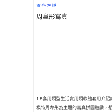
周韋彤寫真
1.5套用類型生活實用類軟體套用介
模特周韋彤為主題的寫真拼圖遊戲，想