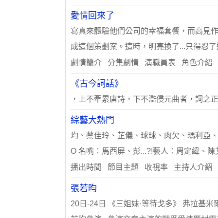
愛情回來了
寫真來體驗他們公司的幸福套餐，而高見
成這個策劃案。這時，明亮換了...只得忍
劇情簡介 分集劇情 演職員表 角色介紹
《古今詞話》
，上不牽累唐詩，下不濫侵元曲者，詞之正位
綜藝大熱門
均、蔡佳玲、芷儀、球球、肉欠、瑪利亞、林
O 名嘴：馬西屏、彭...?!藝人：周定緯、
播出時間 節目主題 收視率 主持人介紹
張若昀
20日-24日 《三姐妹·等待戈多》 弗拉基米