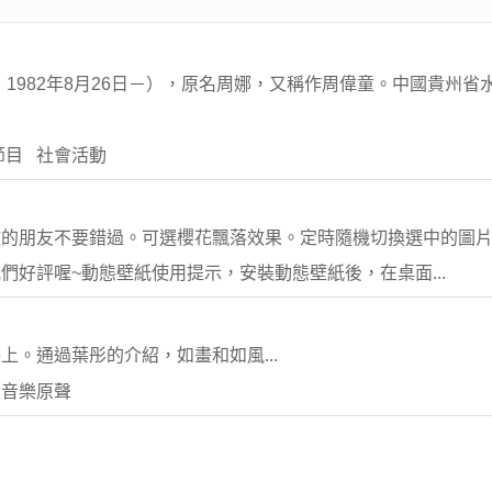
ong，1982年8月26日－），原名周娜，又稱作周偉童。中國貴州
節目 社會活動
歡的朋友不要錯過。可選櫻花飄落效果。定時隨機切換選中的圖
好評喔~動態壁紙使用提示，安裝動態壁紙後，在桌面...
。通過葉彤的介紹，如畫和如風...
 音樂原聲