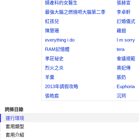
婦產科的女醫生
張赫宣
最強大腦之燃燒吧大腦第二季
李卓軒
紅孩兒
訂婚儀式
陳慧珊
雞翅
everything i do
I m sorry
RAM記憶體
tera
孝莊祕史
會議規範
烈火之炎
熹妃傳
羊羹
脹奶
2013年請假攻略
Euphoria
張皓宸
沉珂
詞條目錄
運行環境
套用類型
套用介紹