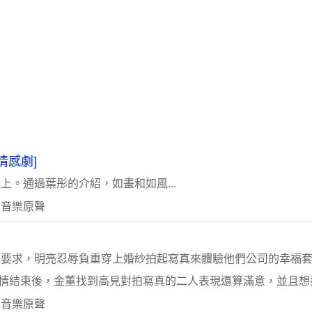
情感劇]
。通過葉彤的介紹，如畫和如風...
 音樂原聲
的要求，明亮忍辱負重穿上婚紗拍起寫真來體驗他們公司的幸福
事情結束後，金董找到高見對拍寫真的二人表現還算滿意，並且想把她
 音樂原聲