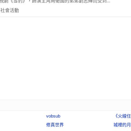
電視劇《雪豹》，飾演主角周衛國的弟弟劉志輝而受到...
 社會活動
vobsub
《火線任
修真世界
城裡的月