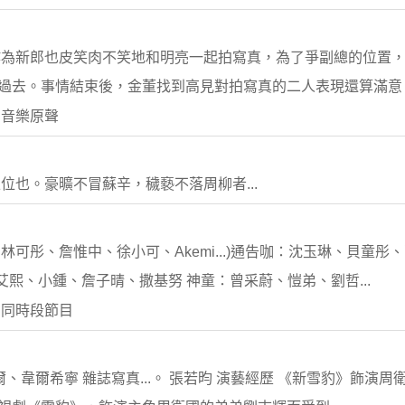
作為新郎也皮笑肉不笑地和明亮一起拍寫真，為了爭副總的位置
了過去。事情結束後，金董找到高見對拍寫真的二人表現還算滿意，
 音樂原聲
也。豪曠不冒蘇辛，穢褻不落周柳者...
可彤、詹惟中、徐小可、Akemi...)通告咖：沈玉琳、貝童彤
陳艾熙、小鍾、詹子晴、撒基努 神童：曾采蔚、愷弟、劉哲...
 同時段節目
爾、韋爾希寧 雜誌寫真...。 張若昀 演藝經歷 《新雪豹》飾演周衛