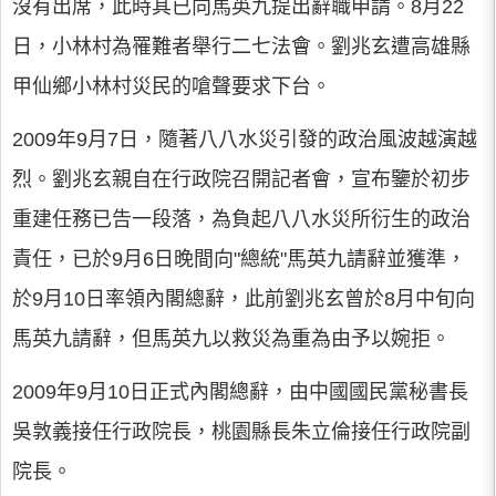
沒有出席，此時其已向馬英九提出辭職申請。8月22
日，小林村為罹難者舉行二七法會。劉兆玄遭高雄縣
甲仙鄉小林村災民的嗆聲要求下台。
2009年9月7日，隨著八八水災引發的政治風波越演越
烈。劉兆玄親自在行政院召開記者會，宣布鑒於初步
重建任務已告一段落，為負起八八水災所衍生的政治
責任，已於9月6日晚間向"總統"馬英九請辭並獲準，
於9月10日率領內閣總辭，此前劉兆玄曾於8月中旬向
馬英九請辭，但馬英九以救災為重為由予以婉拒。
2009年9月10日正式內閣總辭，由中國國民黨秘書長
吳敦義接任行政院長，桃園縣長朱立倫接任行政院副
院長。