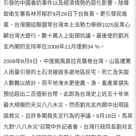
引發的中國毒奶事件以及經濟情勢的惡化影響，除導
致衛生署長林芳郁於9月26日下台負責，更引發民進
黨、台灣團結聯盟等台灣本土派勢力舉辦1025反黑心
顧台灣大遊行，數十萬人上街頭抗議。最後使的劉兆
玄內閣的支持率在2008年11月僅剩34 %。
2009年8月8日，中度颱風莫拉克襲卷台灣，山區遭驚
人雨量引發的土石流摧毀多處地區民宅，死亡及失蹤
人數難以統計，而平地淹水更使農、漁、畜產業損失
預估超出二百億新台幣，此即為台灣史上近五十年來
最大規模的天災八八水災。然而劉兆玄內閣中出現延
誤救災、且許多閣員失言行為的爭議。8月18日，馬英
九對“八八水災”召開中外記者會，台灣行政院長劉兆玄