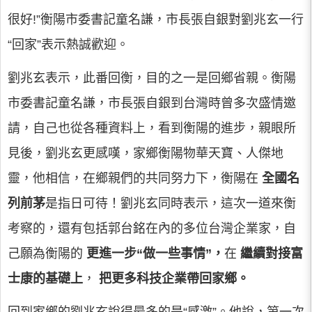
很好!”衡陽市委書記童名謙，市長張自銀對劉兆玄一行
“回家”表示熱誠歡迎。
劉兆玄表示，此番回衡，目的之一是回鄉省親。衡陽
市委書記童名謙，市長張自銀到台灣時曾多次盛情邀
請，自己也從各種資料上，看到衡陽的進步，親眼所
見後，劉兆玄更感嘆，家鄉衡陽物華天寶、人傑地
靈，他相信，在鄉親們的共同努力下，衡陽在
全國名
列前茅
是指日可待！劉兆玄同時表示，這次一道來衡
考察的，還有包括郭台銘在內的多位台灣企業家，自
己願為衡陽的
更進一步“做一些事情”，
在
繼續對接富
士康的基礎上
，
把更多科技企業帶回家鄉。
回到家鄉的劉兆玄說得最多的是“感激”。他說，第一次