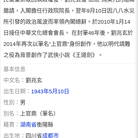
邀請，入閣擔任行政院院長，翌年9月10日因八八水災
所引發的政治風波而率領內閣總辭。於2010年1月14
日接任中華文化總會會長。 在封筆46年後，劉兆玄於
2014年再次以筆名“上官鼎”身份創作，他以明代靖難
之役為背景創作了武俠小說《王道劍》。
基本信息
中文名：
劉兆玄
出生日期：
1943年5月10日
性別：
男
別名：
上官鼎（筆名）
籍貫：
湖南省
衡陽縣
出生地：
四川省
成都市