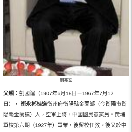
劉兆玄
父親：
劉國運（1907年6月18日－1967年7月12
日），
衡永郴桂道
衡州府衡陽縣金蘭鄉（今衡陽市衡
陽縣金蘭鎮）人，空軍上將，中國國民黨黨員。黃埔
軍校第六期（1927年）畢業，後留校任教。後又於中