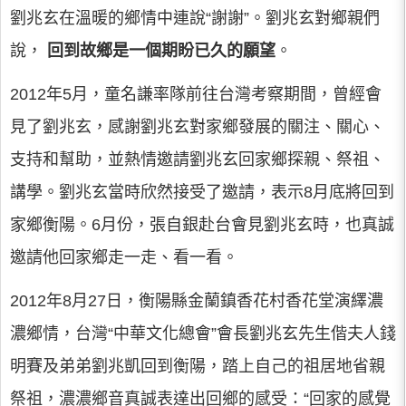
劉兆玄在溫暖的鄉情中連說“謝謝”。劉兆玄對鄉親們
說，
回到故鄉是一個期盼已久的願望
。
2012年5月，童名謙率隊前往台灣考察期間，曾經會
見了劉兆玄，感謝劉兆玄對家鄉發展的關注、關心、
支持和幫助，並熱情邀請劉兆玄回家鄉探親、祭祖、
講學。劉兆玄當時欣然接受了邀請，表示8月底將回到
家鄉衡陽。6月份，張自銀赴台會見劉兆玄時，也真誠
邀請他回家鄉走一走、看一看。
2012年8月27日，衡陽縣金蘭鎮香花村香花堂演繹濃
濃鄉情，台灣“中華文化總會”會長劉兆玄先生偕夫人錢
明賽及弟弟劉兆凱回到衡陽，踏上自己的祖居地省親
祭祖，濃濃鄉音真誠表達出回鄉的感受：“回家的感覺