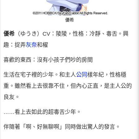
優希
優希
（ゆうき）CV：陵陵，性格：冷靜、毒舌。興
趣：捉弄
灰奈
和櫂
喜歡的東西：沒有小孩子們吵的房間
生活在宅子裡的少年。和主人
公同
樣年紀，性格穩
重。雖然看上去很靠不住，但內心正直，是主人公的
良友。
……看上去如此的超毒舌少年。
伴隨著「啊、好無聊啊」同時做出驚人的發言。