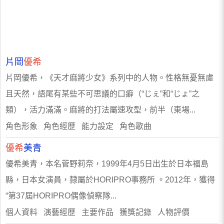
片岡
優希
片岡優希，《天才麻將少女》系列中的人物。性格無憂無慮
且天然，語尾有某些不可思議的口癖（“じぇ”和“じょ”之
類），活力滿滿。麻將的打法屬速攻型，前半（東場...
角色形象 角色經歷 能力設定 角色歌曲
優希
美青
優希美青，本名菅野莉奈，1999年4月5日出生於日本福島
縣，日本女演員，隸屬於HORIPRO事務所 。2012年，獲得
“第37屆HORIPRO偶像偵察隊...
個人資料 演藝經歷 主要作品 獲獎記錄 人物評價