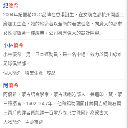
紀
優希
2004年紀優希GUC品牌在香港誕生，在女裝之都杭州開設工
廠加工生產，她的締造者以全新的著裝理念，向廣大的都市
女性演繹著一種經典。公司擁有強大的設計陣容...
小林
優希
小林優希，男，日本運動員，是一名中場，效力於岡山綠雉
足球俱樂部。
個人簡介 職業生涯 履歷
阿
優希
阿優希，蒙古語言學家，蒙古喀喇沁部人，兼通印、藏、蒙
三種語言。1602-1607年，他和錫勒圖固什綽爾吉組織右翼
三萬戶的譯者賢能譯一百零八卷《甘珠爾》為蒙古文。
人物簡介 主要事跡