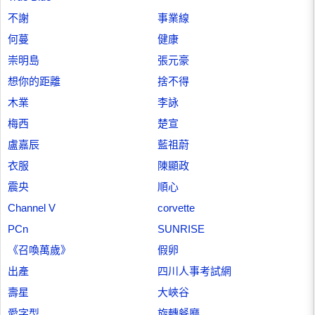
不謝
事業線
何蔓
健康
崇明島
張元豪
想你的距離
捨不得
木業
李詠
梅西
楚宣
盧嘉辰
藍祖蔚
衣服
陳顯政
震央
順心
Channel V
corvette
PCn
SUNRISE
《召喚萬歲》
假卵
出產
四川人事考試網
壽星
大峽谷
愛字型
旋轉餐廳