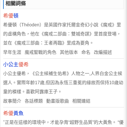
相關詞條
希優
頓
希優頓（Théoden）是英國作家托爾金奇幻小說《魔戒》里
的虛構角色，他在《魔戒二部曲：雙城奇謀》里首度登場，
並在《魔戒三部曲：王者再臨》里成為要角。
早年生涯 魔戒聖戰的角色 其他版本 命名 改編描述
小公主
優希
小公主優希，《公主候補生佑希》人物之一,人界白金公主候
選人。實際年齡17歲,但因為永恆三重冕的緣故而保持10歲幼
童的模樣。喜歡阿露庫王子。
故事簡介 各話標題 動畫版歌曲 相關連結
希優
黃魚
"正是在這樣的環境中，才能孕育“超野生品質”的大黃魚。 “優