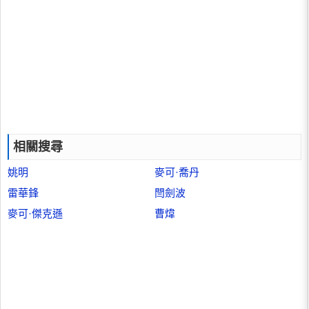
相關搜尋
姚明
麥可·喬丹
雷華鋒
閆劍波
麥可·傑克遜
曹煒