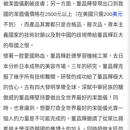
被潔面儀劃破皮膚；另一方面，董昌輝發現出口到我
國的潔面儀價格在2500元以上（在美國只需200
美元
不到），而產品其實都只是合格品、廢次品。資本主
義國家的技術封鎖以及對中國的歧視帶給董昌輝巨大
的辱國之恨。
懷著一腔愛國熱血，董昌輝赴德學習機械工業，去日
本分析日本成熟的美容市場。三年的研究，董昌輝克
服了幾乎所有技術難關，研發的成功給了董昌輝極大
的信心。古有四大發明享譽全球，深賦中華民族的驕
傲感的董昌輝堅持要做出全世界最好的潔面儀！同
時，也意識到，想要打造全世界最好的潔面儀光靠一
個人的力量是不可能完成的。董昌輝邀請了從萊比錫
套用大學深造歸國的應博士的加入，同時把做木匠的