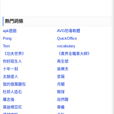
熱門詞條
apk遊戲
AVG防毒軟體
Pong
QuickOffice
Test
vocabulary
《功夫世界》
《異界全職業大師》
你好陌生人
再生號
十年一刻
吳樂天
太鼓達人
官窺
我的億萬麵包
月關
杜邦人造石
眼球
羅志強
自然醒
莫迪裡亞尼
華義