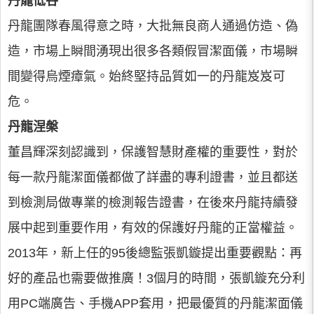
丹龍低谷
丹龍團隊春風得意之時，大批無良商人通過仿造、偽
造，市場上瞬間湧現出很多各類假冒潔面儀，市場瞬
間變得烏煙瘴氣。始終堅持品質如一的丹龍岌岌可
危。
丹龍涅槃
董昌輝深刻認識到，保護智慧財產權的重要性，對於
每一款丹龍潔面儀都做了詳盡的專利證書，並且都送
到檢測局做專業的檢測報告證書，在後來丹龍持續發
展中起到重要作用，有效的保護好丹龍的正當權益。
2013年，新上任的95後總監張凱鏇提出重要觀點：再
好的產品也需要做推廣！3個月的時間，張凱鏇充分利
用PC端廣告、手機APP套用，把最優質的丹龍潔面儀