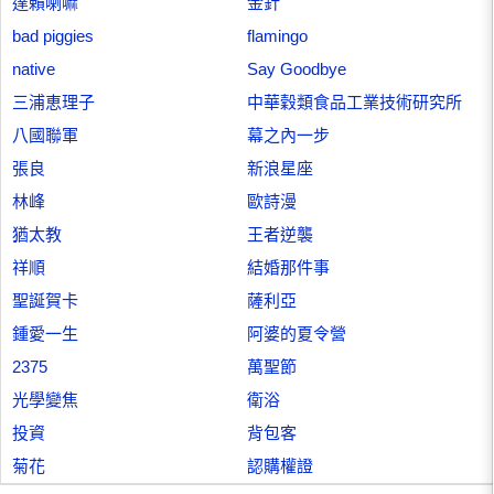
達賴喇嘛
金針
bad piggies
flamingo
native
Say Goodbye
三浦恵理子
中華穀類食品工業技術研究所
八國聯軍
幕之內一步
張良
新浪星座
林峰
歐詩漫
猶太教
王者逆襲
祥順
結婚那件事
聖誕賀卡
薩利亞
鍾愛一生
阿婆的夏令營
2375
萬聖節
光學變焦
衛浴
投資
背包客
菊花
認購權證