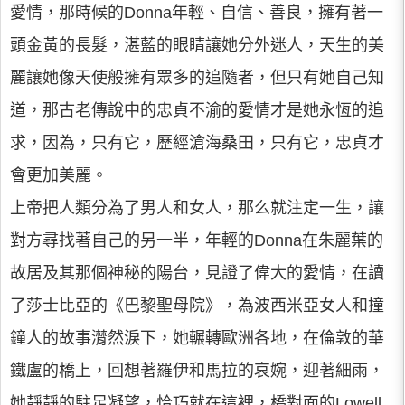
愛情，那時候的Donna年輕、自信、善良，擁有著一
頭金黃的長髮，湛藍的眼睛讓她分外迷人，天生的美
麗讓她像天使般擁有眾多的追隨者，但只有她自己知
道，那古老傳說中的忠貞不渝的愛情才是她永恆的追
求，因為，只有它，歷經滄海桑田，只有它，忠貞才
會更加美麗。
上帝把人類分為了男人和女人，那么就注定一生，讓
對方尋找著自己的另一半，年輕的Donna在朱麗葉的
故居及其那個神秘的陽台，見證了偉大的愛情，在讀
了莎士比亞的《巴黎聖母院》，為波西米亞女人和撞
鐘人的故事潸然淚下，她輾轉歐洲各地，在倫敦的華
鐵盧的橋上，回想著羅伊和馬拉的哀婉，迎著細雨，
她靜靜的駐足凝望，恰巧就在這裡，橋對面的Lowell