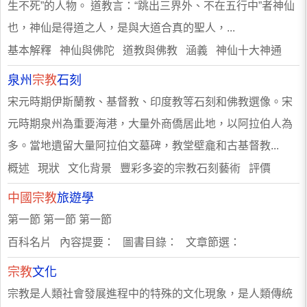
生不死”的人物。 道教言：“跳出三界外、不在五行中”者神仙
也，神仙是得道之人，是與大道合真的聖人，...
基本解釋 神仙與佛陀 道教與佛教 涵義 神仙十大神通
泉州
宗教
石刻
宋元時期伊斯蘭教、基督教、印度教等石刻和佛教選像。宋
元時期泉州為重要海港，大量外商僑居此地，以阿拉伯人為
多。當地遺留大量阿拉伯文墓碑，教堂壁龕和古基督教...
概述 現狀 文化背景 豐彩多姿的宗教石刻藝術 評價
中國宗教
旅遊學
第一節 第一節 第一節
百科名片 內容提要： 圖書目錄： 文章節選：
宗教
文化
宗教是人類社會發展進程中的特殊的文化現象，是人類傳統