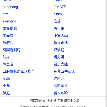
gangbang
GMATE
html
nikko
siemens
信徒
兩隻蝴蝶
孫自佑
平面廣告
康寧大學
敖廠長
新兵正傳
時間規劃局
煤油爐
瑞祥
精力湯
陳思涵
風之大陸
口服輪狀病毒活疫苗
帝景四季飯店
泰勒
炸豬油
王允
電影票房
蟹逅
魔人布歐
中國宗教中的神仙 @
百科知識中文網