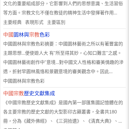
文化的重要組成部分，它影響到人們的思想意識、生活習俗
等方面。宗教文化不僅在教徒的精神生活中發揮著作用...
主要經典 表現形式 主要區別
中國
園林與
宗教
色彩
中國園林與宗教色彩摘要：中國園林藝術之所以有著豐富的
主題思想...便使遊人大 有"所至得其妙，心知口難言"之感。
中國園林藝術創作中"意境...對中國文人性格和審美情趣的滲
透，折射早園林風恪和景觀意境的審美觀念中。因此...
中國園林與宗教色彩
中國宗教
歷史文獻集成
《中國宗教歷史文獻集成》是國內第一部匯集國記憶體在的
各主要宗教的歷史文獻的大型影印古籍叢書，全書共180
冊，分為《藏外佛經》、《三洞拾遺》、《清真大典》、...