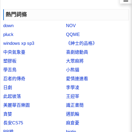
熱門詞條
down
NOV
pluck
QQME
windows xp sp3
《紳士的品格》
中央氣象臺
喜劇總動員
塑膠板
大眾麻將
學舌鳥
小熊貓
忍者的傳奇
愛情連連看
日劇
李學凌
此起彼落
王迎莘
美麗華百樂園
識正書簡
貪婪
邁凱輪
長安CS75
麻倉憂
BB槍
biotin