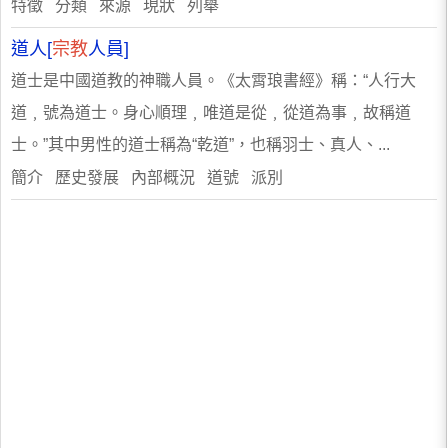
特徵 分類 來源 現狀 列舉
道人[
宗教
人員]
道士是中國道教的神職人員。《太霄琅書經》稱：“人行大
道﹐號為道士。身心順理﹐唯道是從﹐從道為事﹐故稱道
士。”其中男性的道士稱為“乾道”，也稱羽士、真人、...
簡介 歷史發展 內部概況 道號 派別