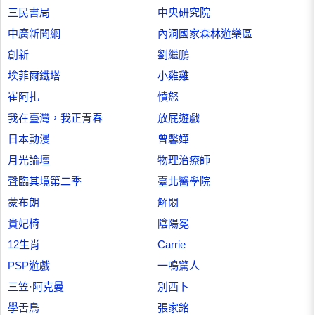
三民書局
中央研究院
中廣新聞網
內洞國家森林遊樂區
創新
劉繼鵬
埃菲爾鐵塔
小雞雞
崔阿扎
憤怒
我在臺灣，我正青春
放屁遊戲
日本動漫
曾馨嬅
月光論壇
物理治療師
聲臨其境第二季
臺北醫學院
蒙布朗
解悶
貴妃椅
陰陽冕
12生肖
Carrie
PSP遊戲
一鳴驚人
三笠·阿克曼
別西卜
學舌鳥
張家銘