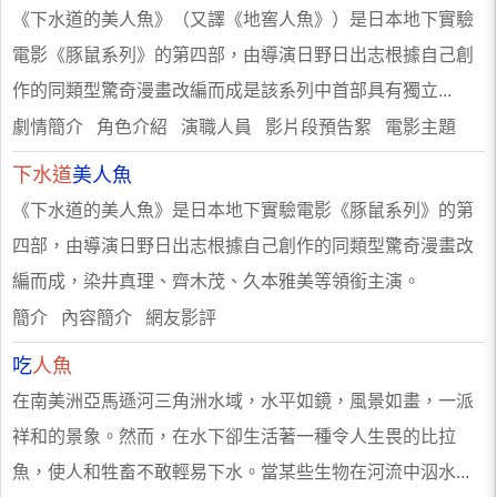
《下水道的美人魚》（又譯《地窖人魚》）是日本地下實驗
電影《豚鼠系列》的第四部，由導演日野日出志根據自己創
作的同類型驚奇漫畫改編而成是該系列中首部具有獨立...
劇情簡介 角色介紹 演職人員 影片段預告絮 電影主題
下水道
美人魚
《下水道的美人魚》是日本地下實驗電影《豚鼠系列》的第
四部，由導演日野日出志根據自己創作的同類型驚奇漫畫改
編而成，染井真理、齊木茂、久本雅美等領銜主演。
簡介 內容簡介 網友影評
吃
人魚
在南美洲亞馬遜河三角洲水域，水平如鏡，風景如畫，一派
祥和的景象。然而，在水下卻生活著一種令人生畏的比拉
魚，使人和牲畜不敢輕易下水。當某些生物在河流中泅水...