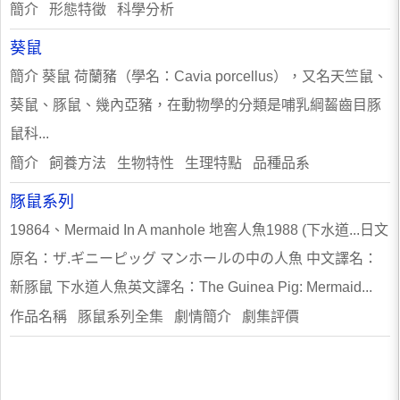
簡介 形態特徵 科學分析
葵鼠
簡介 葵鼠 荷蘭豬（學名：Cavia porcellus），又名天竺鼠、
葵鼠、豚鼠、幾內亞豬，在動物學的分類是哺乳綱齧齒目豚
鼠科...
簡介 飼養方法 生物特性 生理特點 品種品系
豚鼠系列
19864、Mermaid In A manhole 地窖人魚1988 (下水道...日文
原名：ザ.ギニーピッグ マンホールの中の人魚 中文譯名：
新豚鼠 下水道人魚英文譯名：The Guinea Pig: Mermaid...
作品名稱 豚鼠系列全集 劇情簡介 劇集評價