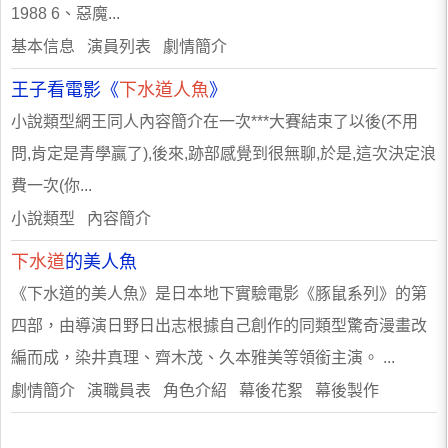
1988 6、惡魔...
基本信息 演員列表 劇情簡介
王子看電影《
下水道人魚
》
小說類型網王同人內容簡介在一次***大賽結束了以後(不用
問,肯定是青學贏了),後來,跡部感覺到很無聊,於是,這次決定浪
費一次(你...
小說類型 內容簡介
下水道
的美人魚
《下水道的美人魚》是日本地下實驗電影《豚鼠系列》的第
四部，由導演日野日出志根據自己創作的同類型驚奇漫畫改
編而成，染井真理、齊木茂、久本雅美等領銜主演。 ...
劇情簡介 演職員表 角色介紹 幕後花絮 幕後製作