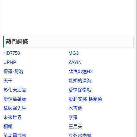
熱門詞條
HD7750
MG3
UPNP
ZAYIN
保羅·喬治
北汽幻速H2
天干
嫉妒的深海
彰化天后宮
愛情保衛戰
愛情萬萬歲
愛莉安娜·格蘭德
拿破崙先生
木吉他
未來世界
李羅
櫥櫃
王尼美
笑功震武林
豆乾炒肉絲