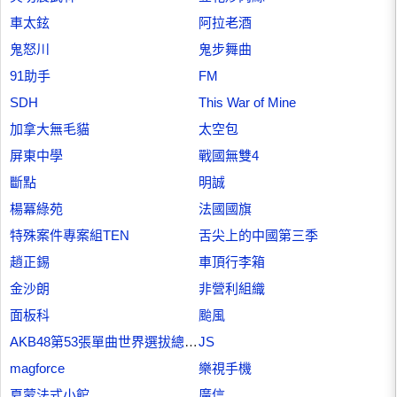
車太鉉
阿拉老酒
鬼怒川
鬼步舞曲
91助手
FM
SDH
This War of Mine
加拿大無毛貓
太空包
屏東中學
戰國無雙4
斷點
明誠
楊冪綠苑
法國國旗
特殊案件專案組TEN
舌尖上的中國第三季
趙正錫
車頂行李箱
金沙朗
非營利組織
面板科
颱風
AKB48第53張單曲世界選拔總選舉
JS
magforce
樂視手機
夏蒙法式小館
廣信