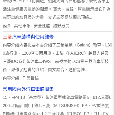
新款PAJERO（帕傑羅）俊朗大氣的外形倡導了現代城市生
活注重健康與運動的潮流。 寬大、威猛、厚重顯示出它作為
越野車應該具備的力量，立式三菱標誌顯示頂級...
簡介 其他車系 安全性能 越野感受
三菱
汽車結構與使用維修
內容介紹內容提要本書介紹了三菱華麗（Galant）轎車、L30
0旅行車、L200客貨兩用車、山貓（PAJERO）越野吉普及
三菱IDC系列柴油車...4WS、前視主動ECS等三菱汽車新技
術，都作了翔實的介紹，圖文結合，通俗易懂...
內容介紹 作品目錄
常用國內外汽車電路圖集
15、FP4 18（基本型）柴油重型載貨車電路圖a、b12.三菱L
200...作品目錄目 錄1.三菱（MITSUBISHI）FP、FV型全氣
制動牽引車電路圖a、b2.三菱扶桑（FUSO）FP、FU、FV