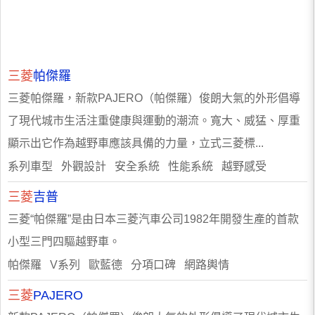
三菱
帕傑羅
三菱帕傑羅，新款PAJERO（帕傑羅）俊朗大氣的外形倡導
了現代城市生活注重健康與運動的潮流。寬大、威猛、厚重
顯示出它作為越野車應該具備的力量，立式三菱標...
系列車型 外觀設計 安全系統 性能系統 越野感受
三菱
吉普
三菱“帕傑羅”是由日本三菱汽車公司1982年開發生產的首款
小型三門四驅越野車。
帕傑羅 V系列 歐藍德 分項口碑 網路輿情
三菱
PAJERO