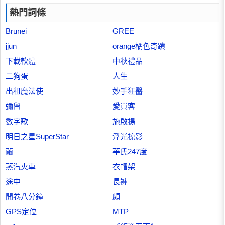
熱門詞條
Brunei
GREE
jjun
orange橘色奇蹟
下載軟體
中秋禮品
二狗蛋
人生
出租魔法使
妙手狂醫
彌留
愛買客
數字歌
施啟揚
明日之星SuperStar
浮光掠影
繭
華氏247度
蒸汽火車
衣帽架
途中
長褲
開卷八分鐘
頗
GPS定位
MTP