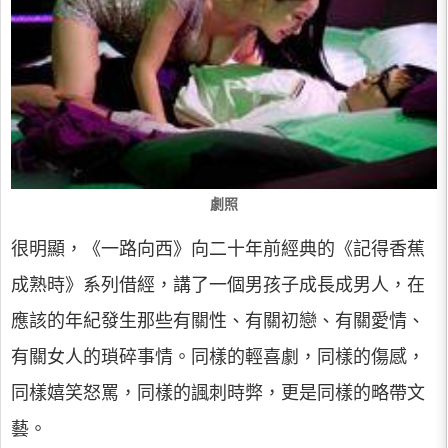
劇照
很明顯，《一路向西》向二十年前經典的《記得香蕉
成熟時》系列借經，講了一個男孩子成長成男人，在
應該的年紀發生那些有關性、有關初戀、有關愛情、
有關女人的瑣碎事情。同樣的輕喜劇，同樣的傷感，
同樣嬉笑怒罵，同樣的諷刺時弊，更是同樣的略帶文
藝。