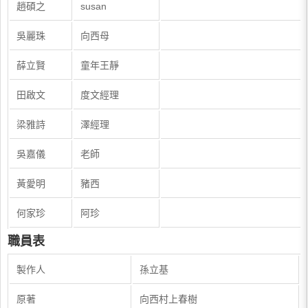
趙碩之
susan
吳麗珠
向西母
薛立賢
童年王靜
田啟文
度文經理
梁雅詩
澤經理
吳嘉儀
老師
黃愛明
豬西
何家珍
阿珍
職員表
製作人
孫立基
原著
向西村上春樹