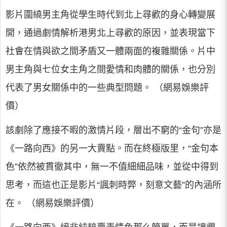
影片圍繞男主角從學生時代到北上尋歡的身心轉變展
開，通過劇情解析港男北上尋歡的原因，並表現當下
社會在情與欲之間矛盾又一體兩面的複雜關係。片中
男主角與七位女主角之間愛情和肉體的關係，也分別
代表了男女關係中的一些典型問題。 （網易娛樂評
價）
該劇除了應接不暇的激情片段，層出不窮的“金句”亦是
《一路向西》的另一大賣點。而在終極版里，“金句本
色”依然被貫徹其中，無一不值細細品味，並從中得到
思考，而這也正是影片“諷刺時弊，刻意文藝”的內涵所
在。 （網易娛樂評價）