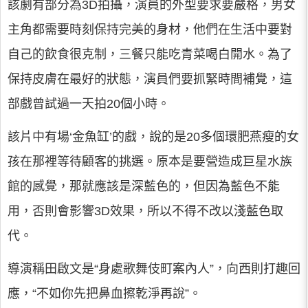
該劇有部分為3D拍攝，演員的外型要求要嚴格，男女
主角都需要時刻保持完美的身材，他們在生活中要對
自己的飲食很克制，三餐只能吃青菜喝白開水。為了
保持皮膚在最好的狀態，演員們要抓緊時間補覺，這
部戲曾試過一天拍20個小時。
該片中有場‘金魚缸’的戲，說的是20多個環肥燕瘦的女
孩在那裡等待顧客的挑選。原本是要營造成巨星水族
館的感覺，那就應該是深藍色的，但因為藍色不能
用，否則會影響3D效果，所以不得不改以淺藍色取
代。
導演稱田啟文是“身處歌舞伎町案內人”，向西則打趣回
應，“不如你先把鼻血擦乾淨再說”。