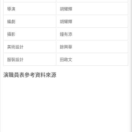
導演
胡耀輝
編劇
胡耀輝
攝影
鐘有添
美術設計
餘興華
服裝設計
田啟文
演職員表參考資料來源