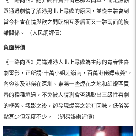
《一路向西》絕非純粹賣弄情色那么簡單，而是讓觀
眾通過劇情了解港男北上尋歡的原因，並從中體會到
當今社會在情與欲之間既相互矛盾而又一體兩面的複
雜關係。 （人民網評價）
負面評價
《一路向西》是講述港人北上尋歡為主線的青春性喜
劇電影，正所謂“十萬小姐赴嶺南，百萬港佬嫖東莞”，
內容涉及港佬在深圳、東莞一些煙花之地和紅燈區買
春的種種境遇，不免被人猜測會否跳脫出三級性喜劇
的框架。觀影之後，卻發現爆笑之餘有回味，低俗笑
點甚少但深度不少。 （網易娛樂評價）