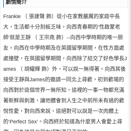
劇情簡介
Frankie （ 張建聲 飾）從小在家教嚴厲的家庭中長
大，生活都十分刻板乏味，向西青春期的‘性啟蒙老
師’就是王靜 （ 王宗堯 飾）--向西中學時期的唯一朋
友。向西在中學時期及在英國留學期間，在性方面處
處撞壁，在英國留學期間，向西除了結交了好色學長J
ames （ 胡耀輝 飾）外，可以說一無得著。向西其後
接受王靜與James的邀請一同北上尋歡，初到歡場的
向西對於這個世界一無所知，這裡的一事一物都充滿
著新鮮與刺激，讓他體會到人生之中前所未有過的歡
悅性愛，對向西來說，這絕對可以說是一次肉體上
的‘Perfect Sex’。向西終於知道為什麼男人會愛上尋