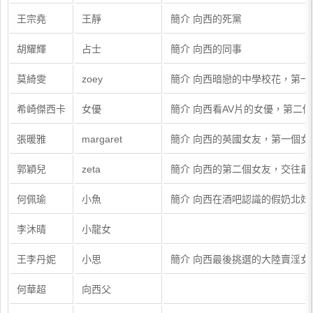
王宗堯
王靜
簡介 向西的死黨
胡耀輝
占士
簡介 向西的同事
莫綺雯
zoey
簡介 向西暗戀的中學校花，第一
希崎傑西卡
女優
簡介 向西看AV片的女優，第二
張暖雅
margaret
簡介 向西的英國女友，第一個女
郭穎兒
zeta
簡介 向西的第二個女友，交往最
何佩瑜
小魚
簡介 向西在酒吧認識的假奶北妹
李沐晴
小龍女
王李丹妮
小思
簡介 向西最後挑選的大陸賣淫女
何華超
向西父