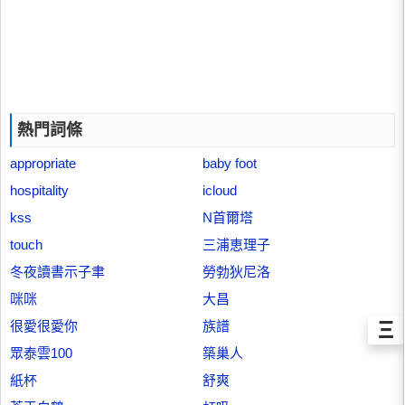
熱門詞條
appropriate
baby foot
hospitality
icloud
kss
N首爾塔
touch
三浦恵理子
冬夜讀書示子聿
勞勃狄尼洛
咪咪
大昌
Ξ
很愛很愛你
族譜
眾泰雲100
築巢人
紙杯
舒爽