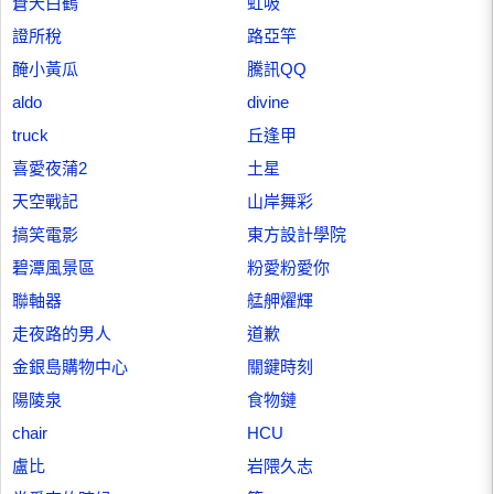
蒼天白鶴
虹吸
證所稅
路亞竿
醃小黃瓜
騰訊QQ
aldo
divine
truck
丘逢甲
喜愛夜蒲2
土星
天空戰記
山岸舞彩
搞笑電影
東方設計學院
碧潭風景區
粉愛粉愛你
聯軸器
艋舺燿輝
走夜路的男人
道歉
金銀島購物中心
關鍵時刻
陽陵泉
食物鏈
chair
HCU
盧比
岩隈久志