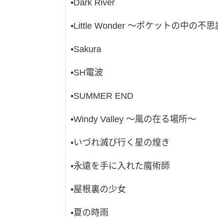
•Dark River
•Little Wonder 〜ポケットの中の
•Sakura
•SH電波
•SUMMER END
•Windy Valley 〜風の在る場所〜
•いづれ滅び行く星の煌き
•永遠を手に入れた魔術師
•屋根裏の少女
•夏の時雨