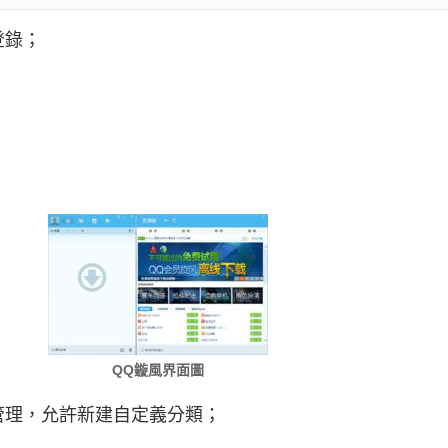
登錄；
QQ鏇風界面圖
管理，允許新建自定義分類；