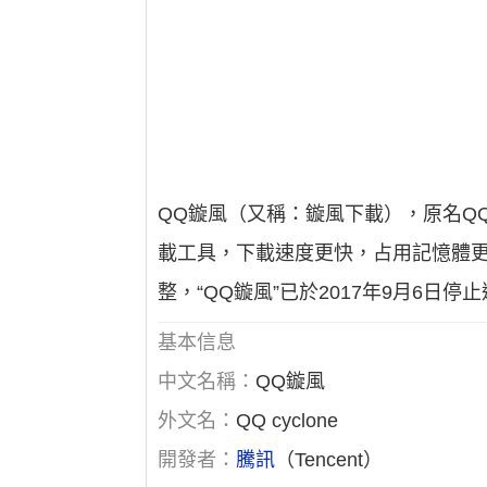
QQ鏇風（又稱：鏇風下載），原名Q
載工具，下載速度更快，占用記憶體更
整，“QQ鏇風”已於2017年9月6日停
基本信息
中文名稱：
QQ鏇風
外文名：
QQ cyclone
開發者：
騰訊
（Tencent）