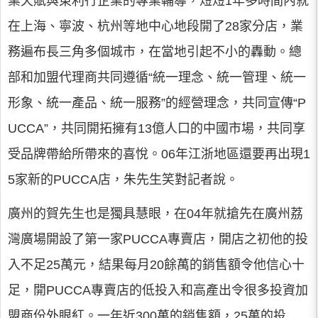
業天賦與東利行企業的專業輔導，短短1年多時間內就
在上海、寧波、杭州等地中心地段開了28家分店，業
務遍布長三角多個城市，在當地引起不小的轟動。總
部和加盟代理商共同遵循“統一理念、統一管理、統一
形象、統一產品、統一服務”的經營理念，共同宣傳“P
UCCA”，共同開拓擁有13億人口的中國市場，共同享
受品牌帶給所帶來的喜悅。06年江浙地區還要再出現1
5家新的PUCCA店，朱先生笑對記者說。
廣州的賀先生也是獨具慧眼，在04年就搶先在廣州荔
灣廣場開設了第一家PUCCA專賣店，開店之初他的投
入不足25萬元，結果每月20餘萬的銷售額令他信心十
足，開PUCCA專賣店的低投入和高產出令很多投資加
盟商份外眼紅。一年近300萬的銷售額，25萬的投