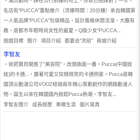
、潮流動向，踩在流行前線的地上，你就已經踩對了一半。
名店街“PUCCA”重點推介（流連時間：20分鐘）來自韓國第
一人氣品牌“PUCCA”包袋精品，設計風格休閒活潑，大膽有
趣，是都市年輕時尚女性的最愛。Q版少女“PUCCA...
遊戲目標 簡介 項目介紹 都要去“流前” 商城介紹
李智友
，就把寶貝開進了“美容院”，改頭換面一番。Pucca(中國娃
娃)的卡通...，露著可愛又狡猾微笑的卡通明星。Pucca是韓
國頂尖動漫公司VOOZ經過兩年精心策劃創作的網路動漫人
物，誕生以來在韓國國內掀起Pucca熱潮，李智友...
李智友簡介 成長經歷 車模生涯 圖片寫真