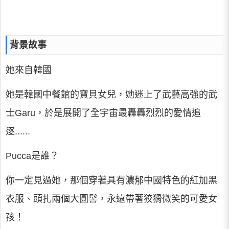
背景故事
她來自韓國
她是韓國中餐館的寶貝女兒，她迷上了武藝高強的武
士Garu，於是展開了全宇宙最轟轟烈烈的愛情追
逐......
Pucca是誰？
你一定見過她，那個穿著具有濃郁中國特色的紅加黑
衣服、頭扎兩個大圓髻，永遠帶著狡猾微笑的可愛女
孩！