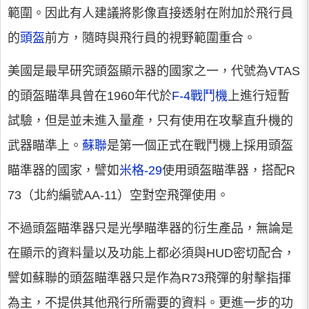
範圍。因此有人建議將影像直接透射在附加於飛行員
的
頭盔
前方，隨時與飛行員的視野範圍重合。
美國是最早研究頭盔顯示器的國家之一，代號為VTAS
的頭盔瞄準具曾在1960年代於
F-4戰鬥機
上進行短暫
試驗，但是並未進入量產，只有使用在攻擊直升機的
武器瞄準上。
蘇聯
是第一個正式在戰鬥機上採用頭盔
瞄準器的國家，譬如
米格-29
使用頭盔瞄準器，搭配R
73（北約編號AA-11）空對空飛彈使用。
不過頭盔瞄準器只是光學瞄準器的衍生產品，無論是
在顯示的資料量以及功能上都必須與HUD密切配合，
譬如蘇聯的頭盔瞄準器只是作為R73飛彈的射擊指揮
為主，不提供其他飛行所需要的資料。更進一步的功