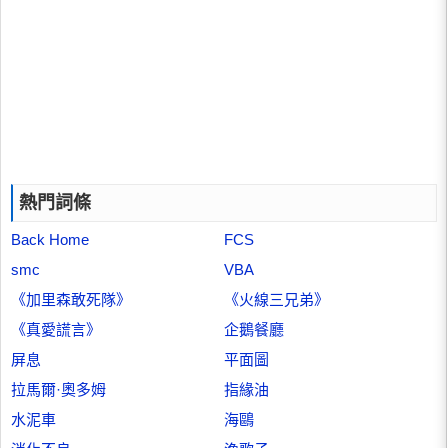
熱門詞條
Back Home
FCS
smc
VBA
《加里森敢死隊》
《火線三兄弟》
《真愛謊言》
企鵝餐廳
屏息
平面圖
拉馬爾·奧多姆
指緣油
水泥車
海鷗