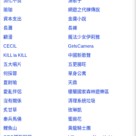
消化不良
漁歌子
瑜珈
網遊之代練傳說
資本支出
金庸小說
長灘
長褲
顧漫
魔法少女伊莉雅
CECIL
GirlsCamera
KILL la KILL
中國新歌聲
五大唱片
五更腸旺
何採蓉
單身公寓
夏尉喻
天鼎
愛亂伴侶
棲蘭國家森林遊樂區
沒有關係
清理系統垃圾
炙甘草
玫琳凱
秦兵馬俑
蜜麻花
鯉魚山
黃龍騎士團