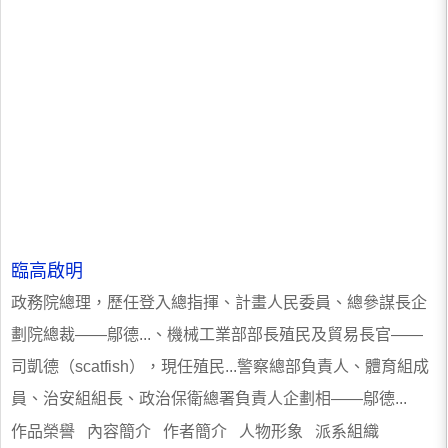
臨高啟明
政務院總理，歷任登入總指揮、計畫人民委員、總參謀長企
劃院總裁——鄔德...、機械工業部部長殖民及貿易長官——
司凱德（scatfish），現任殖民...警察總部負責人、體育組成
員、治安組組長、政治保衛總署負責人企劃相——鄔德...
作品榮譽 內容簡介 作者簡介 人物形象 派系組織