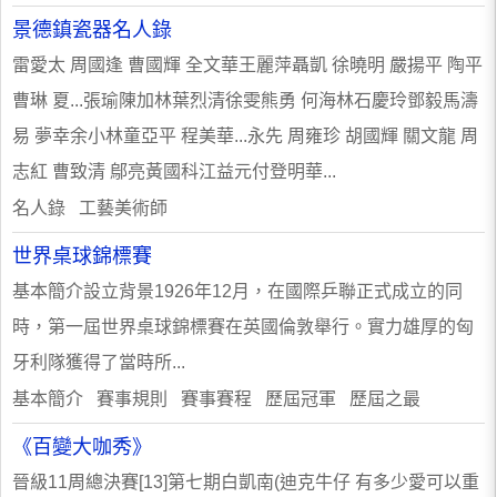
景德鎮瓷器名人錄
雷愛太 周國逢 曹國輝 全文華王麗萍聶凱 徐曉明 嚴揚平 陶平
曹琳 夏...張瑜陳加林葉烈清徐雯熊勇 何海林石慶玲鄧毅馬濤
易 夢幸余小林童亞平 程美華...永先 周雍珍 胡國輝 關文龍 周
志紅 曹致清 鄔亮黃國科江益元付登明華...
名人錄 工藝美術師
世界桌球錦標賽
基本簡介設立背景1926年12月，在國際乒聯正式成立的同
時，第一屆世界桌球錦標賽在英國倫敦舉行。實力雄厚的匈
牙利隊獲得了當時所...
基本簡介 賽事規則 賽事賽程 歷屆冠軍 歷屆之最
《百變大咖秀》
晉級11周總決賽[13]第七期白凱南(迪克牛仔 有多少愛可以重