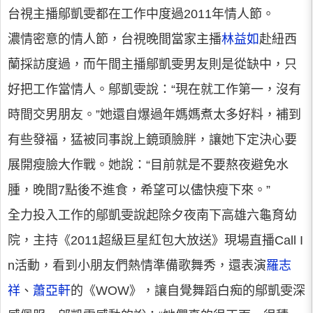
台視主播鄔凱雯都在工作中度過2011年情人節。
濃情密意的情人節，台視晚間當家主播
林益如
赴紐西
蘭採訪度過，而午間主播鄔凱雯男友則是從缺中，只
好把工作當情人。鄔凱雯說：“現在就工作第一，沒有
時間交男朋友。”她還自爆過年媽媽煮太多好料，補到
有些發福，猛被同事說上鏡頭臉胖，讓她下定決心要
展開瘦臉大作戰。她說：“目前就是不要熬夜避免水
腫，晚間7點後不進食，希望可以儘快瘦下來。”
全力投入工作的鄔凱雯說起除夕夜南下高雄六龜育幼
院，主持《2011超級巨星紅包大放送》現場直播Call I
n活動，看到小朋友們熱情準備歌舞秀，還表演
羅志
祥
、
蕭亞軒
的《WOW》，讓自覺舞蹈白痴的鄔凱雯深