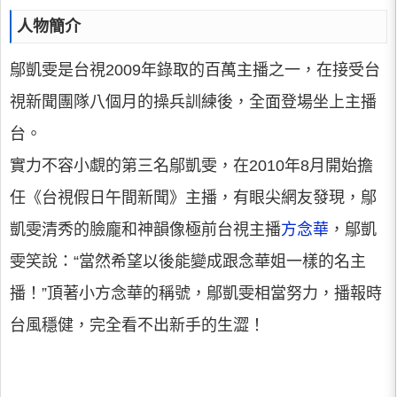
人物簡介
鄔凱雯是台視2009年錄取的百萬主播之一，在接受台
視新聞團隊八個月的操兵訓練後，全面登場坐上主播
台。
實力不容小覷的第三名鄔凱雯，在2010年8月開始擔
任《台視假日午間新聞》主播，有眼尖網友發現，鄔
凱雯清秀的臉龐和神韻像極前台視主播
方念華
，鄔凱
雯笑說：“當然希望以後能變成跟念華姐一樣的名主
播！”頂著小方念華的稱號，鄔凱雯相當努力，播報時
台風穩健，完全看不出新手的生澀！