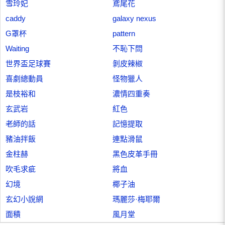
雪玲妃
鳶尾花
caddy
galaxy nexus
G罩杯
pattern
Waiting
不恥下問
世界盃足球賽
剝皮辣椒
喜劇總動員
怪物獵人
是枝裕和
濃情四重奏
玄武岩
紅色
老師的話
記憶提取
豬油拌飯
連點滑鼠
金柱赫
黑色皮革手冊
吹毛求疵
將血
幻境
椰子油
玄幻小說網
瑪麗莎·梅耶爾
面積
風月堂