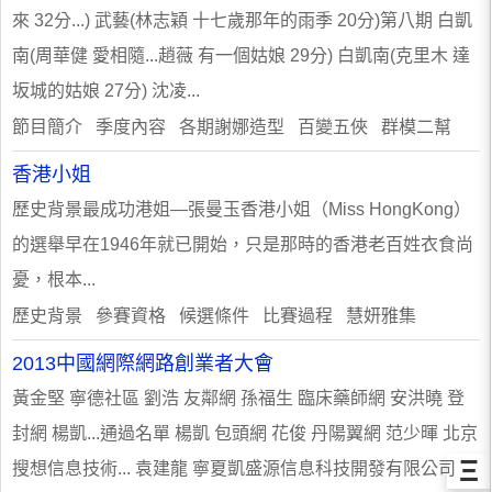
來 32分...) 武藝(林志穎 十七歲那年的雨季 20分)第八期 白凱
南(周華健 愛相隨...趙薇 有一個姑娘 29分) 白凱南(克里木 達
坂城的姑娘 27分) 沈凌...
節目簡介 季度內容 各期謝娜造型 百變五俠 群模二幫
香港小姐
歷史背景最成功港姐—張曼玉香港小姐（Miss HongKong）
的選舉早在1946年就已開始，只是那時的香港老百姓衣食尚
憂，根本...
歷史背景 參賽資格 候選條件 比賽過程 慧妍雅集
2013中國網際網路創業者大會
黃金堅 寧德社區 劉浩 友鄰網 孫福生 臨床藥師網 安洪曉 登
封網 楊凱...通過名單 楊凱 包頭網 花俊 丹陽翼網 范少暉 北京
Ξ
搜想信息技術... 袁建龍 寧夏凱盛源信息科技開發有限公司