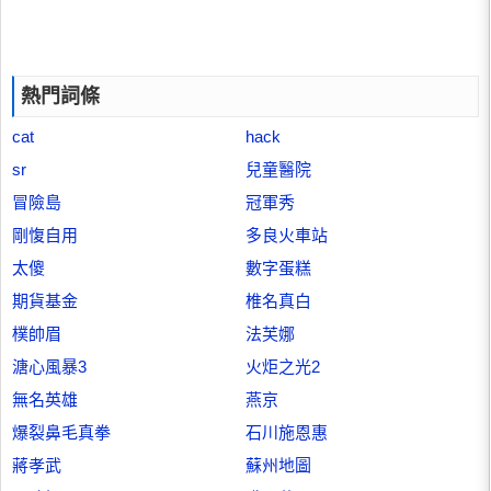
熱門詞條
cat
hack
sr
兒童醫院
冒險島
冠軍秀
剛愎自用
多良火車站
太傻
數字蛋糕
期貨基金
椎名真白
樸帥眉
法芙娜
溏心風暴3
火炬之光2
無名英雄
燕京
爆裂鼻毛真拳
石川施恩惠
蔣孝武
蘇州地圖