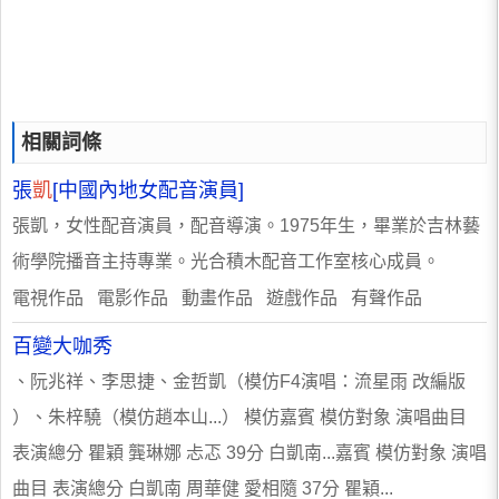
相關詞條
張
凱
[中國內地女配音演員]
張凱，女性配音演員，配音導演。1975年生，畢業於吉林藝
術學院播音主持專業。光合積木配音工作室核心成員。
電視作品 電影作品 動畫作品 遊戲作品 有聲作品
百變大咖秀
、阮兆祥、李思捷、金哲凱（模仿F4演唱：流星雨 改編版
）、朱梓驍（模仿趙本山...） 模仿嘉賓 模仿對象 演唱曲目
表演總分 瞿穎 龔琳娜 忐忑 39分 白凱南...嘉賓 模仿對象 演唱
曲目 表演總分 白凱南 周華健 愛相隨 37分 瞿穎...