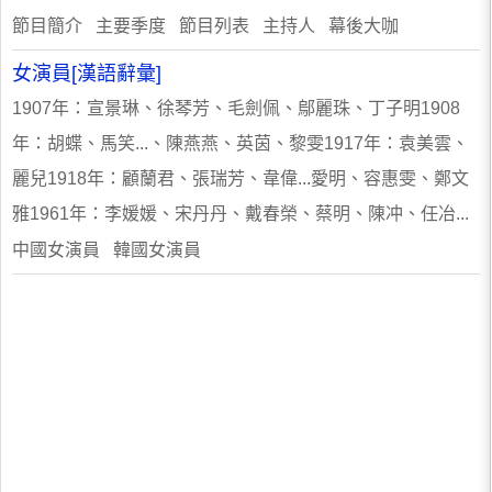
節目簡介 主要季度 節目列表 主持人 幕後大咖
女演員[漢語辭彙]
1907年：宣景琳、徐琴芳、毛劍佩、鄔麗珠、丁子明1908
年：胡蝶、馬笑...、陳燕燕、英茵、黎雯1917年：袁美雲、
麗兒1918年：顧蘭君、張瑞芳、韋偉...愛明、容惠雯、鄭文
雅1961年：李媛媛、宋丹丹、戴春榮、蔡明、陳冲、任冶...
中國女演員 韓國女演員