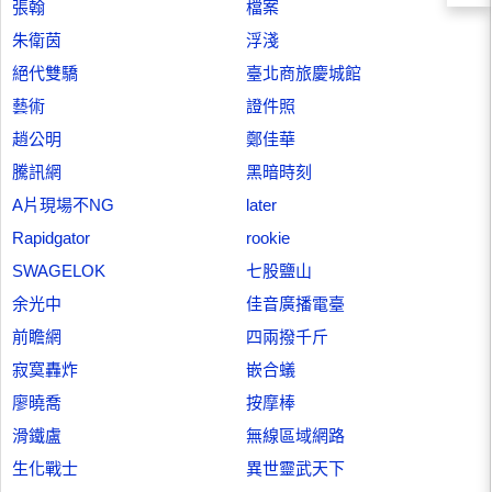
張翰
檔案
朱衛茵
浮淺
絕代雙驕
臺北商旅慶城館
藝術
證件照
趙公明
鄭佳華
騰訊網
黑暗時刻
A片現場不NG
later
Rapidgator
rookie
SWAGELOK
七股鹽山
余光中
佳音廣播電臺
前瞻網
四兩撥千斤
寂寞轟炸
嵌合蟻
廖曉喬
按摩棒
滑鐵盧
無線區域網路
生化戰士
異世靈武天下