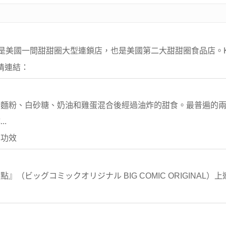
hnuts) 是美國一間甜甜圈大型連鎖店，也是美國第二大甜甜圈食品店。KK美
) 友情連結：
用麵粉、白砂糖、奶油和雞蛋混合後經過油炸的甜食。最普遍的
.
要功效
ビッグコミックオリジナル BIG COMIC ORIGINAL）上