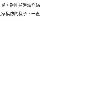
一驚，麵團掉進油炸鍋
大家模仿的樣子，一直