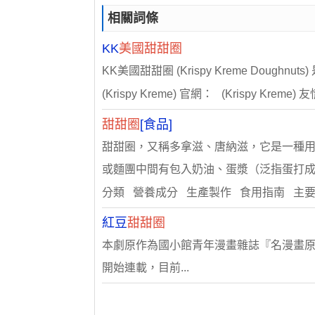
相關詞條
KK
美國甜甜圈
KK美國甜甜圈 (Krispy Kreme Doug
(Krispy Kreme) 官網： (Krispy Kreme
甜甜圈
[食品]
甜甜圈，又稱多拿滋、唐納滋，它是一種
或麵團中間有包入奶油、蛋漿（泛指蛋打成..
分類 營養成分 生產製作 食用指南 主
紅豆
甜甜圈
本劇原作為國小館青年漫畫雜誌『名漫畫原點』（
開始連載，目前...