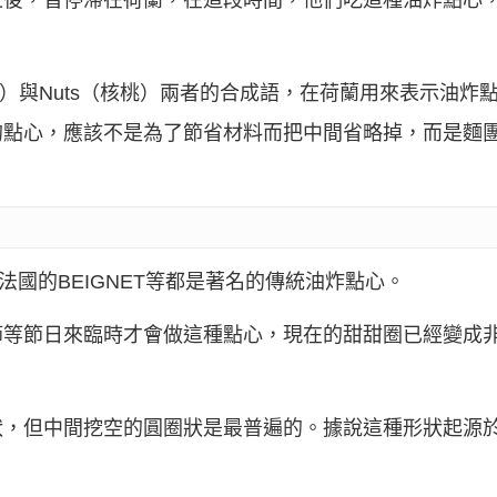
之後，曾停滯在荷蘭，在這段時間，他們吃這種油炸點心
h（麵團）與Nuts（核桃）兩者的合成語，在荷蘭用來表示油
的點心，應該不是為了節省材料而把中間省略掉，而是麵
法國的BEIGNET等都是著名的傳統油炸點心。
節等節日來臨時才會做這種點心，現在的甜甜圈已經變成
狀，但中間挖空的圓圈狀是最普遍的。據說這種形狀起源
。