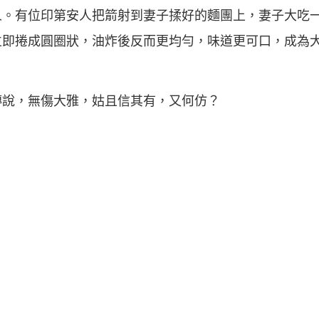
人。有位印第安人把箭射到妻子揉好的麵團上，妻子大吃
立即捲成圓圈狀，油炸後反而更均勻，味道更可口，成為
傳說，無傷大雅，姑且信其有，又何仿？