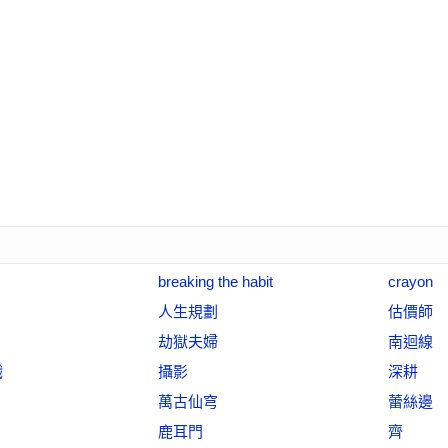
breaking the habit
crayon
人生規劃
估價師
劫獄夫婦
南迴線
戲
攝影
深耕
萬古仙穹
蕾絲邊
鹿耳門
齊