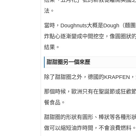
搭乘「五月花」號的新教徒離開英國
法。
當時，Doughnuts大概是Doug
炸點心逐漸變成中間挖空，像圓圈狀
結果。
甜甜圈另一個來歷
除了甜甜圈之外，德國的KRAPFEN，
那個時候，歐洲只有在聖誕節或狂歡
餐食品。
甜甜圈的形狀有圓形、棒狀等各種形
做可以縮短油炸時間，不會浪費燃料