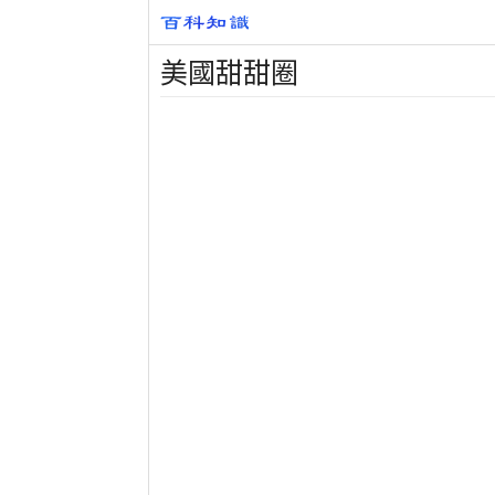
美國甜甜圈