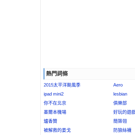
熱門詞條
2015太平洋颱風季
Aero
ipad mini2
lesbian
你不在北京
俱樂部
墨爾本機場
好玩的遊
爐香贊
簡築翎
被解救的姜戈
防狼絲襪