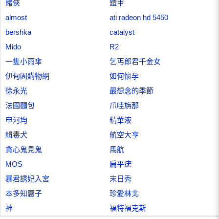
賭俠
鎧甲
almost
ati radeon hd 5450
bershka
catalyst
Mido
R2
一隻小雨傘
乞丐郎君千金女
伊甸園購物網
如何懷孕
徐永光
最想念的季節
法國麵包
爪哇旃那
申河均
精華液
緝毒犬
航空大亨
貪心鬼見鬼
馬航
MOS
扁平疣
暴君誘妃入宮
末日秀
本多知惠子
珍愛林北
神
福特福克斯