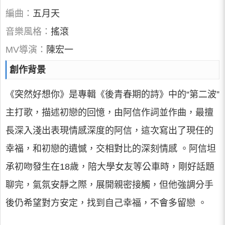
編曲：
五月天
音樂風格：
搖滾
MV導演：
陳宏一
創作背景
《突然好想你》是專輯《後青春期的詩》中的“第二波”
主打歌，描述初戀的回憶，由阿信作詞並作曲，最擅
長深入淺出表現情感深度的阿信，這次寫出了現任的
幸福，和初戀的遺憾，交相對比的深刻情感 。阿信坦
承初吻發生在18歲，陪大學女友等公車時，剛好話題
聊完，氣氛安靜之際，展開親密接觸，但他強調分手
後仍希望對方安定，找到自己幸福，不會多留戀 。