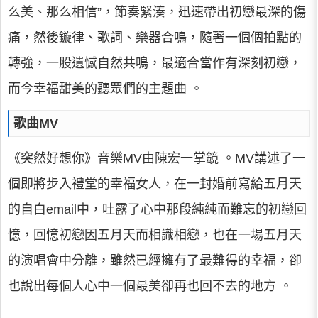
么美、那么相信”，節奏緊湊，迅速帶出初戀最深的傷
痛，然後鏇律、歌詞、樂器合鳴，隨著一個個拍點的
轉強，一股遺憾自然共鳴，最適合當作有深刻初戀，
而今幸福甜美的聽眾們的主題曲 。
歌曲MV
《突然好想你》音樂MV由陳宏一掌鏡 。MV講述了一
個即將步入禮堂的幸福女人，在一封婚前寫給五月天
的自白email中，吐露了心中那段純純而難忘的初戀回
憶，回憶初戀因五月天而相識相戀，也在一場五月天
的演唱會中分離，雖然已經擁有了最難得的幸福，卻
也說出每個人心中一個最美卻再也回不去的地方 。