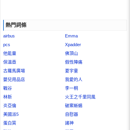
熱門詞條
airbus
Emma
pcs
Xpadder
他能量
佛頂山
保溫壺
假性陣痛
古羅馬廣場
夏宇童
嬰兒用品店
我愛的人
戰谷
李一桐
林新
火王之千里同風
炎亞倫
破案蜥蜴
美國派5
自慰器
蛋白質
諸神