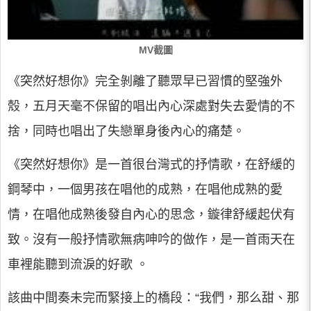
MV截圖
《突然好想你》完全剝離了聽眾早已習慣的堅強外
殼，五月天毫不保留的唱出內心深處對失去愛情的不
捨，同時也唱出了失戀單身後內心的痛楚。
《突然好想你》是一首很台灣式的抒情歌，在舒緩的
鋼琴中，一個男孩在唱他的成熟，在唱他成熟的愛
情，在唱他成熟後發自內心的思念，鏇律舒緩起伏有
致。沒有一般抒情歌無病呻吟的做作，是一首雨天在
車裡能聽到流淚的好歌 。
該曲中間奏未完而緊接上的橋段：“我們，那么甜、那