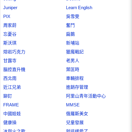
Juniper
Learn English
PIX
吳雪雯
周家蔚
奮鬥
忘憂谷
扁鵲
斯沃琪
新埔站
熔岩巧克力
獵魔戰記
甘露寺
老男人
腦控直升機
葉匡時
西北雨
車輛排程
近江兄弟
進銷存管理
鉚釘
阿里山青年活動中心
FRAME
MMSE
中國娃娃
俄羅斯美女
健康操
兒童發展
冰與火之歌
就這樣愛了