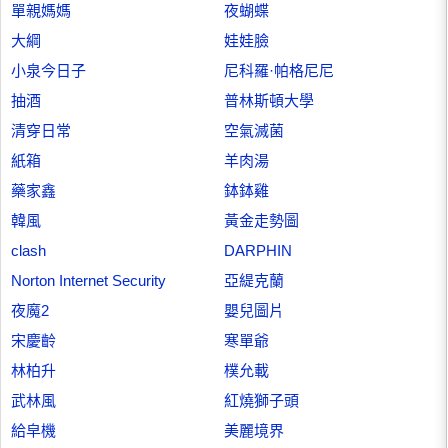
單親媽媽
夜蝴蝶
大綱
娃娃臉
小泉今日子
尼科羅·帕格尼尼
抽酒
普林斯頓大學
清穿日常
空氣滅菌
紙箱
羊肉湯
藥家鑫
鉢鉢雞
韓風
黃金走勢圖
clash
DARPHIN
Norton Internet Security
亞緹克蘭
夜魔2
嬰兒圖片
宋慶齡
寒單爺
林柏升
樸允載
武林風
紅燒獅子頭
給皁機
美麗境界