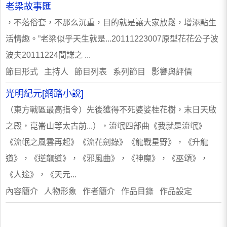
老梁故事匯
，不落俗套，不那么沉重，目的就是讓大家放鬆，增添點生
活情趣。”老梁似乎天生就是...20111223007原型花花公子波
波夫20111224間諜之 ...
節目形式 主持人 節目列表 系列節目 影響與評價
光明紀元[網路小說]
（東方戰區最高指令）先後獲得不死婆娑桂花樹，末日天啟
之殿，崑崙山等太古前...），流氓四部曲《我就是流氓》
《流氓之風雲再起》《流花劍錄》《龍戰星野》，《升龍
道》，《逆龍道》，《邪風曲》，《神魔》，《巫頌》，
《人途》，《天元...
內容簡介 人物形象 作者簡介 作品目錄 作品設定