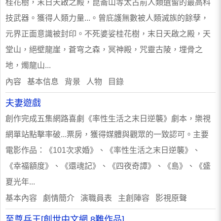
桂花樹，末日天啟之殿，崑崙山等太古前人類遺留的最高科
技武器。獲得人類力量...。曾庇護無數被人類滅族的餘孽，
元界正面意識被封印。不死婆娑桂花樹，末日天啟之殿，天
堂山，絕壁龍崖，蒼穹之森，冥神殿，咒靈古陵，埋骨之
地，燭龍山...
內容 基本信息 背景 人物 目錄
夫妻遊戲
創作完成五集網路喜劇《率性生活之末日逆襲》劇本，樂視
網單站點擊率破...票房，獲得媒體與觀眾的一致認可。主要
電影作品：《101次求婚》、《率性生活之末日逆襲》、
《幸福額度》、《還魂記》、《四夜奇譚》、《島》、《盛
夏光年...
基本內容 劇情簡介 演職員表 主創陣容 影視原聲
至尊兵王[創世中文網 8難作品]