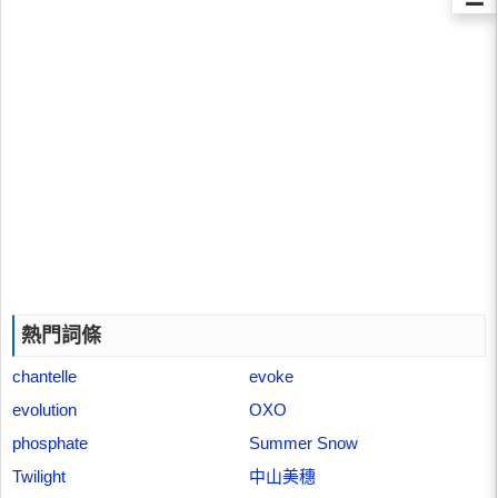
熱門詞條
chantelle
evoke
evolution
OXO
phosphate
Summer Snow
Twilight
中山美穗