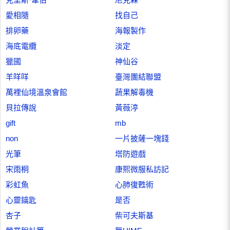
愛相隨
找自己
排卵藥
海報製作
海底電纜
淡定
獵國
神仙谷
羊咩咩
臺灣團結聯盟
萬裡仙境溫泉會館
蔬果解毒機
貝拉傳說
黃薇渟
gift
mb
non
一片披薩一塊錢
光筆
塔防遊戲
宋雨桐
康熙微服私訪記
彩虹魚
心肺復甦術
心靈鑰匙
是否
杏子
柴可夫斯基