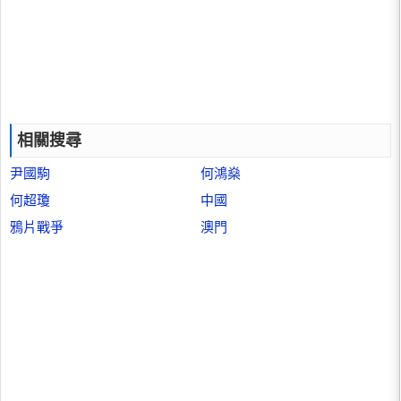
相關搜尋
尹國駒
何鴻燊
何超瓊
中國
鴉片戰爭
澳門