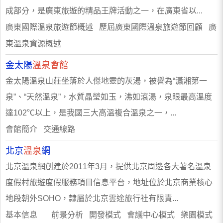
成部分，是廣東旅遊的精品王牌活動之一，在廣東省以...
廣東國際溫泉旅遊節概述 歷屆廣東國際溫泉旅遊節回顧 廣
東溫泉資源概述
金太陽
溫泉會館
金太陽溫泉山莊坐落於人傑地靈的灰湯，被譽為“瀟湘第一
泉”、“天然溫泉”，水質晶瑩如玉，沸如滾湯，泉眼最高溫度
達102℃以上，是我國三大高溫複合溫泉之一，...
會館簡介 交通線路
北京
溫泉
網
北京溫泉網創建於2011年3月，提供北京周邊各大著名溫泉
度假村旅遊度假服務項目信息平台，地址位於北京商業核心
地段朝外SOHO，隸屬於北京雲途旅行社有限責...
基本信息 前景分析 開發模式 會議中心模式 樂園模式