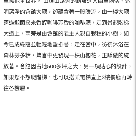
單擁抱全世界。 由環山路旁的斜坡進入簡單俐落、透
明潔淨的會館大廳，卻蘊含著一股暖流，由一樓大廳
穿過迎面撲來香醇咖啡芳香的咖啡廳，走到景觀階梯
大道上，兩旁是由會館的老主人親自栽種的小樹，如
今已成綠蔭並輕輕地垂掛著，走在當中，彷彿沐浴在
森林芬多精，驚喜中更發現一株山櫻花，正驕傲的綻
放著。會館因占地500多坪之大，另一項貼心的設計，
如果您不想爬階梯，也可以搭乘電梯直上3樓餐廳再轉
往各樓層。