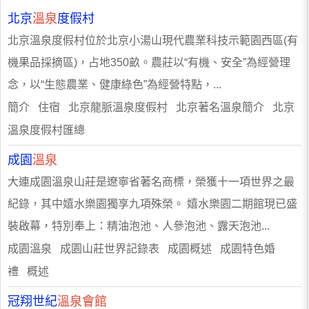
北京
溫泉
度假村
北京溫泉度假村位於北京小湯山現代農業科技示範園西區(有
機果品採摘區)，占地350畝。農莊以“有機、安全”為經營理
念，以“生態農業、健康綠色”為經營特點，...
簡介 住宿 北京龍脈溫泉度假村 北京著名溫泉簡介 北京
溫泉度假村匯總
成園
溫泉
大連成園溫泉山莊是遼寧省著名商標，榮獲十一項世界之最
紀錄，其中嬉水樂園獨享九項殊榮。 嬉水樂園二期館現已盛
裝啟幕，特別奉上：精油泡池、人參泡池、露天泡池...
成園溫泉 成園山莊世界記錄表 成園概述 成園特色婚
禮 概述
冠翔世紀
溫泉會館