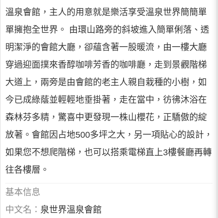
溫泉會館，主人的用意就是樂活享受溫泉世界簡簡單
單擁抱全世界。 由環山路旁的斜坡進入簡單俐落、透
明潔淨的會館大廳，卻蘊含著一股暖流，由一樓大廳
穿過迎面撲來香醇咖啡芳香的咖啡廳，走到景觀階梯
大道上，兩旁是由會館的老主人親自栽種的小樹，如
今已成綠蔭並輕輕地垂掛著，走在當中，彷彿沐浴在
森林芬多精，驚喜中更發現一株山櫻花，正驕傲的綻
放著。會館因占地500多坪之大，另一項貼心的設計，
如果您不想爬階梯，也可以搭乘電梯直上3樓餐廳再轉
往各樓層。
基本信息
中文名：
泉世界溫泉會館