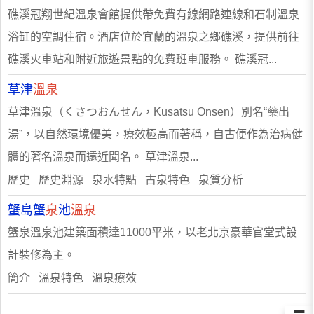
礁溪冠翔世紀溫泉會館提供帶免費有線網路連線和石制溫泉
浴缸的空調住宿。酒店位於宜蘭的溫泉之鄉礁溪，提供前往
礁溪火車站和附近旅遊景點的免費班車服務。 礁溪冠...
草津
溫泉
草津溫泉（くさつおんせん，Kusatsu Onsen）別名“藥出
湯”，以自然環境優美，療效極高而著稱，自古便作為治病健
體的著名溫泉而遠近聞名。 草津溫泉...
歷史 歷史淵源 泉水特點 古泉特色 泉質分析
蟹島蟹
泉
池
溫泉
蟹泉溫泉池建築面積達11000平米，以老北京豪華官堂式設
計裝修為主。
簡介 溫泉特色 溫泉療效