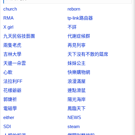
church
reborn
RMA
tp-link路由器
X girl
不詳
九天民俗技藝團
代謝症候群
兩隻老虎
再見列寧
吉林大學
天下沒有不散的筵席
天邊一朵雲
妹妹公主
心軟
快樂購物網
法拉利FF
浪漫滿屋
花樣爺爺
連點滑鼠
郭婕祈
陽光海岸
電磁學
鳳臨天下
either
NEWS
SDI
steam