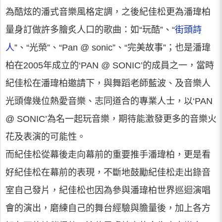
為酷炫的潘式音樂風格定調，之後紀佳松更為潘瑋柏
量身訂做許多膾炙人口的歌曲：如“玩酷”、“
街頭詩
人
”、“光榮”、“Pan @ sonic”、“完美故事”；也是潘瑋
柏在2005年成立的‘PAN @ SONIC’的成員之一，當時
紀佳松在潘瑋柏邀請下，與舞蹈老師藍波、及音樂人
光頭偉幾位熱愛音樂、志同道合的專業人士，以‘PAN
@ SONIC’為名一起玩音樂，期待能激發更多的音樂火
花及表演的可能性。
而紀佳松從幕後走向幕前的重要推手潘瑋柏，更是看
好紀佳松在幕前的表現，不斷地鼓勵紀佳松走出錄音
室自己發片，紀佳松也因為參與潘瑋柏世界巡迴演唱
會的演出，磨練自己的舞台經驗與膽量後，加上各方