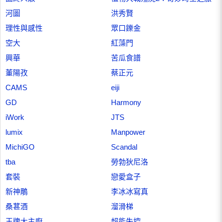
河圖
洪秀賢
理性與感性
眾口鑠金
空大
紅藻門
興華
苦瓜食譜
董陽孜
蔡正元
CAMS
eiji
GD
Harmony
iWork
JTS
lumix
Manpower
MichiGO
Scandal
tba
勞勃狄尼洛
套裝
戀愛盒子
新神鵰
李冰冰寫真
桑葚酒
溜滑梯
王牌大主廚
超能失控