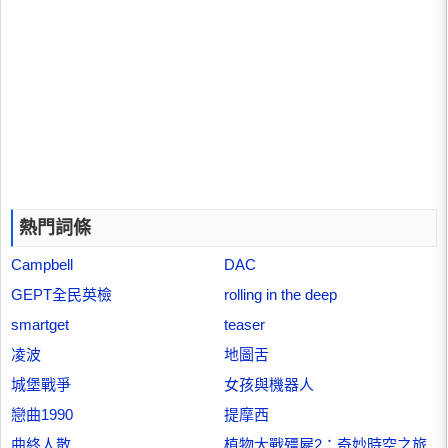
熱門詞條
Campbell
DAC
GEPT全民英檢
rolling in the deep
smartget
teaser
凌波
地圖舌
城堡戰爭
女孩與機器人
戀曲1990
提摩西
曲終人散
植物大戰殭屍2：奇妙時空之旅