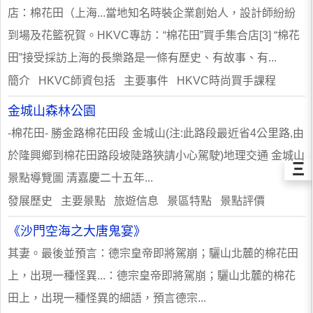
店：棉花田（上海...當地知名時裝企業創始人，設計師紛紛
到場及花籃祝賀。HKVC專訪：“棉花田”買手集合店[3] “棉花
田”接受採訪上海的長樂路是一條有歷史、有故事、有...
簡介 HKVC師資包括 主要事件 HKVC時尚買手課程
金城山森林公園
-棉花田- 勝金路棉花田段 金城山(注:此路段最近省4公里路,由
於隆興鄉到棉花田路段坡陡路狹請小心駕駛)地理交通 金城山
Ξ
景點導覽圖 清嘉慶二十五年...
發展歷史 主要景點 旅遊信息 景區特點 景點評價
《沙門空海之大唐鬼宴》
其妻。最後並預言：德宗皇帝即將駕崩；驪山北麓的棉花田
上，出現一種怪異...：德宗皇帝即將駕崩；驪山北麓的棉花
田上，出現一種怪異的細語，預言德宗...