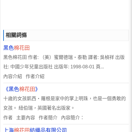
相關詞條
黑色
棉花田
黑色棉花田 作者: （美）蜜爾德瑞・泰勒 譯者: 吳楨祥 出版
社: 中國少年兒童出版社 出版年: 1998-08-01 頁...
內容介紹 作者介紹
《黑色
棉花田
》
十歲的女孩凱西・羅根是家中的掌上明珠，也是一個勇敢的
女孩。 紐伯瑞，英國著名出版家。
作者 主要內容 作者簡介 內容簡介：
上海
棉花田
紡織品有限公司