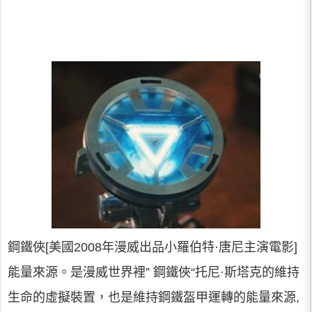
鋼鐵俠[美國2008年漫威出品小羅伯特·唐尼主演電影]
能量來源。是漫威世界裡” 鋼鐵俠“托尼·斯塔克的維持
生命的虛擬裝置，也是維持鋼鐵盔甲運轉的能量來源,