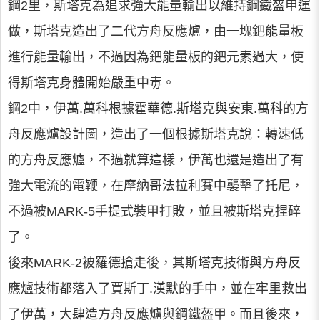
鋼2里，斯塔克為追求強大能量輸出以維持鋼鐵盔甲運
做，斯塔克造出了二代方舟反應爐，由一塊鈀能量板
進行能量輸出，不過因為鈀能量板的鈀元素過大，使
得斯塔克身體開始嚴重中毒。
鋼2中，伊萬.萬科根據霍華德.斯塔克與安東.萬科的方
舟反應爐設計圖，造出了一個根據斯塔克說：轉速低
的方舟反應爐，不過就算這樣，伊萬也還是造出了有
強大電流的電鞭，在摩納哥法拉利賽中襲擊了托尼，
不過被MARK-5手提式裝甲打敗，並且被斯塔克捏碎
了。
後來MARK-2被羅德搶走後，其斯塔克技術與方舟反
應爐技術都落入了賈斯丁.漢默的手中，並在牢里救出
了伊萬，大肆造方舟反應爐與鋼鐵盔甲。而且後來，