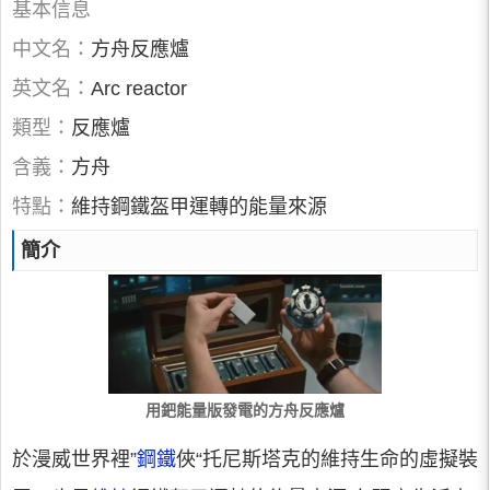
基本信息
中文名：
方舟反應爐
英文名：
Arc reactor
類型：
反應爐
含義：
方舟
特點：
維持鋼鐵盔甲運轉的能量來源
簡介
用鈀能量版發電的方舟反應爐
於漫威世界裡”
鋼鐵
俠“托尼斯塔克的維持生命的虛擬裝