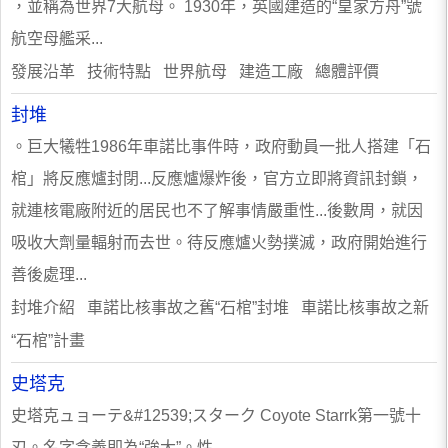
，並稱為世界7大航母。 1930年，英國建造的“皇家方舟”號
航空母艦采...
發展沿革 技術特點 世界航母 建造工廠 總體評價
封堆
。巨大犧牲1986年車諾比事件時，政府動員一批人搭建「石
棺」將反應爐封閉...反應爐爆炸後，官方立即將資訊封鎖，
就連核電廠附近的居民也不了解事情嚴重性...後數周，就因
吸收大劑量輻射而去世。待反應爐火勢撲滅，政府開始進行
善後處理...
封堆介紹 車諾比核事故之舊“石棺”封堆 車諾比核事故之新
“石棺”計畫
史塔克
史塔克ュョーテ&#12539;スターク Coyote Starrk第一號十
刃。名字含義即為“強大”。性...