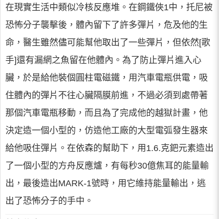
在現實生活中類似冷核反應堆。在鋼鐵俠1中，托尼被
恐怖分子襲擊後，體內留下了許多彈片，危及他的生
命，醫生雖然儘可能幫他取出了一些彈片，但依然[歌
手]還有漏網之魚留在他體內。為了防止彈片進入心
臟，於是給他裝個圓柱電磁鐵，用汽車電瓶供電，吸
住體內的彈片不往心臟隔膜前進，不過必須到處帶著
那個汽車電瓶移動，而且為了完成他的越獄計畫，他
決定造一個小型的，仿造他工廠的大型電弧發生器來
給他吸住彈片。在依森的幫助下，用1.6.克鈀元素造出
了一個小型的方舟反應爐，有每秒30億焦耳的能量輸
出，最後造出MARK-1號時，用它維持能量輸出，逃
出了恐怖分子的手中。