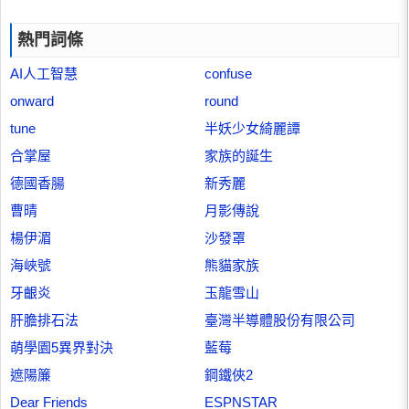
熱門詞條
AI人工智慧
confuse
onward
round
tune
半妖少女綺麗譚
合掌屋
家族的誕生
德國香腸
新秀麗
曹晴
月影傳說
楊伊湄
沙發罩
海峽號
熊貓家族
牙齦炎
玉龍雪山
肝膽排石法
臺灣半導體股份有限公司
萌學園5異界對決
藍莓
遮陽簾
鋼鐵俠2
Dear Friends
ESPNSTAR