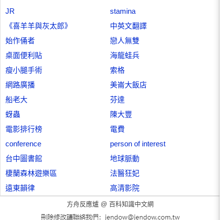
JR
stamina
《喜羊羊與灰太郎》
中英文翻譯
始作俑者
戀人無雙
桌面便利貼
海龍蛙兵
瘦小腿手術
索格
網路廣播
美崙大飯店
船老大
芬達
蚜蟲
陳大豐
電影排行榜
電費
conference
person of interest
台中圖書館
地球脈動
棲蘭森林遊樂區
法醫狂妃
遠東韻律
高清影院
方舟反應爐 @
百科知識中文網