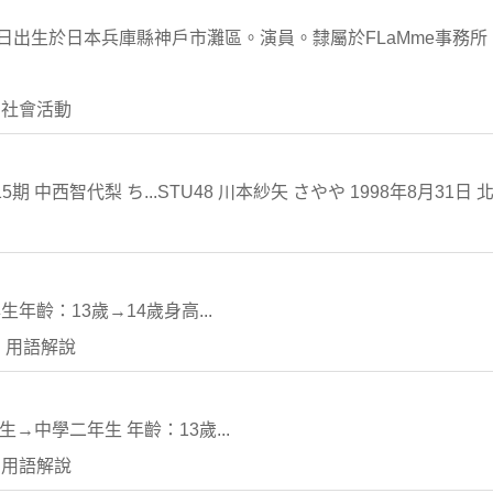
年8月17日出生於日本兵庫縣神戶市灘區。演員。隸屬於FLaMme事
 社會活動
5期 中西智代梨 ち...STU48 川本紗矢 さやや 1998年8月31日 北
齡：13歲→14歲身高...
 用語解說
→中學二年生 年齡：13歲...
 用語解說