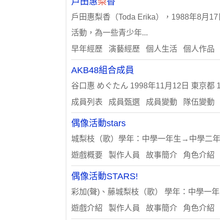
戶田惠
梨
香
戶田惠梨香（Toda Erika），1988
活動，為一些青少年...
早年經歷 演藝經歷 個人生活 個人作品
AKB48組合成員
谷口惠 めぐたん 1998年11月12日 東京都 1
成員列表 成員甄選 成員變動 隊伍變動
偶像活動stars
城梨枝（歌）學年：中學一年生→中學二年生年
遊戲概要 製作人員 故事簡介 角色介紹
偶像活動STARS!
彩加(聲)、藤城梨枝（歌） 學年：中學一年生
遊戲介紹 製作人員 故事簡介 角色介紹