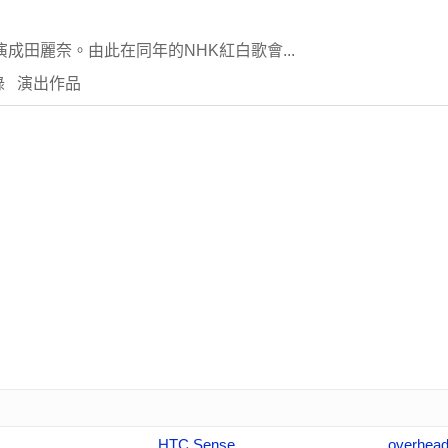
演成田麗奈。由此在同年的NHK紅白歌會...
錄 演出作品
HTC Sense
overhea