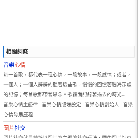
相關詞條
音樂
心情
每一首歌，都代表一種心情，一段故事，一段感情；或者，
一個人；一個人靜靜的聽著這些歌，慢慢的回憶著腦海深處
的記憶；每首歌都帶著思念。歌裡面記錄著過去的時光...
音樂心情主鏇律 音樂心情版塊設定 音樂心情創始人 音樂
心情發展歷程
圖片
社交
圖片社交就是純粹以圖片為主題的社交玩法，國內圖片社交