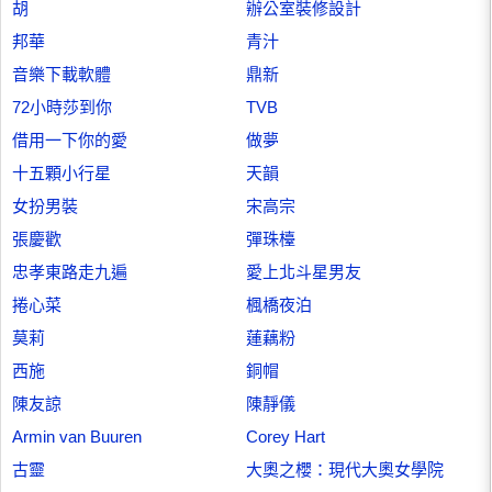
胡
辦公室裝修設計
邦華
青汁
音樂下載軟體
鼎新
72小時莎到你
TVB
借用一下你的愛
做夢
十五顆小行星
天韻
女扮男裝
宋高宗
張慶歡
彈珠檯
忠孝東路走九遍
愛上北斗星男友
捲心菜
楓橋夜泊
莫莉
蓮藕粉
西施
銅帽
陳友諒
陳靜儀
Armin van Buuren
Corey Hart
古靈
大奧之櫻：現代大奧女學院