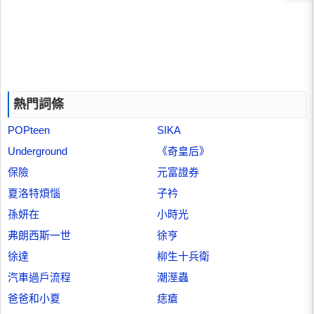
熱門詞條
POPteen
SIKA
Underground
《奇皇后》
保險
元富證券
夏洛特煩惱
子衿
孫妍在
小時光
弗朗西斯一世
徐亨
徐達
柳生十兵衛
汽車過戶流程
潮溼蟲
爸爸和小夏
痣瘡