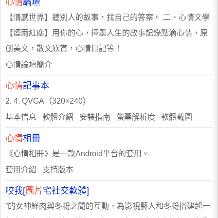
心情
論壇
【情感世界】聽別人的故事，找自己的答案。 二、心情文學
【煙雨紅塵】用你的心，揮墨人生的故事記錄點滴心情，原
創美文，散文欣賞，心情日記等！
心情論壇簡介
心情
記事本
2. 4. QVGA（320×240）
基本信息 軟體介紹 安裝指南 螢幕解析度 軟體截圖
心情
相冊
《心情相冊》是一款Android平台的套用。
套用介紹 支持版本
咬我[
圖片
宅社交軟體]
”的女神鮮肉與冬粉之間的互動，為影視藝人和冬粉搭建起一