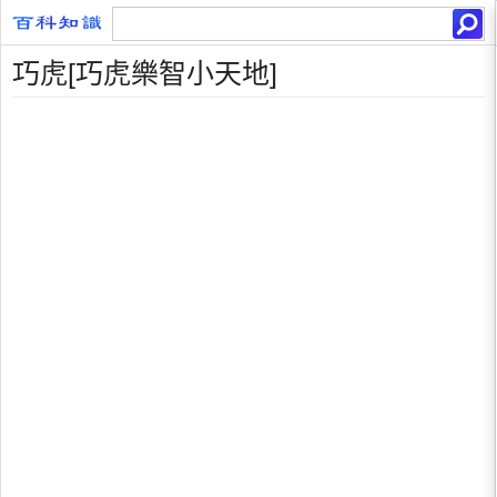
巧虎[巧虎樂智小天地]