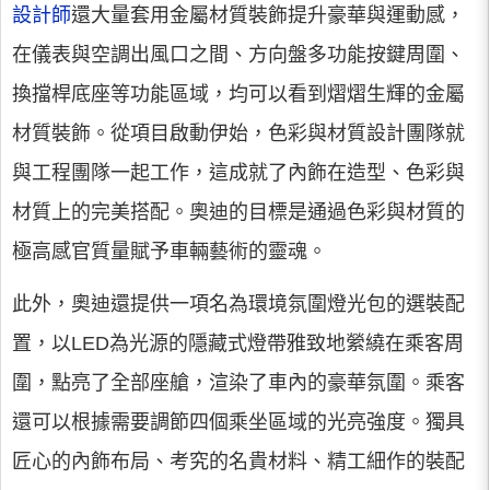
設計師
還大量套用金屬材質裝飾提升豪華與運動感，
在儀表與空調出風口之間、方向盤多功能按鍵周圍、
換擋桿底座等功能區域，均可以看到熠熠生輝的金屬
材質裝飾。從項目啟動伊始，色彩與材質設計團隊就
與工程團隊一起工作，這成就了內飾在造型、色彩與
材質上的完美搭配。奧迪的目標是通過色彩與材質的
極高感官質量賦予車輛藝術的靈魂。
此外，奧迪還提供一項名為環境氛圍燈光包的選裝配
置，以LED為光源的隱藏式燈帶雅致地縈繞在乘客周
圍，點亮了全部座艙，渲染了車內的豪華氛圍。乘客
還可以根據需要調節四個乘坐區域的光亮強度。獨具
匠心的內飾布局、考究的名貴材料、精工細作的裝配