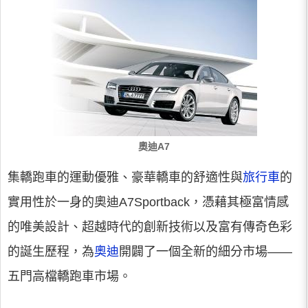
奧迪A7
集轎跑車的運動優雅、豪華轎車的舒適性與
旅行車
的
實用性於一身的奧迪A7Sportback，憑藉其極富情感
的唯美設計、超越時代的創新技術以及富有傳奇色彩
的誕生歷程，為
奧迪
開闢了一個全新的細分市場——
五門高檔轎跑車市場。