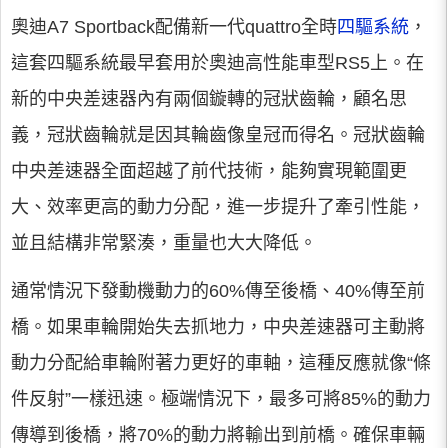
奧迪A7 Sportback配備新一代quattro全時
四驅系統
，
這套四驅系統最早套用於奧迪高性能車型RS5上。在
新的中央差速器內有兩個鏇轉的冠狀齒輪，顧名思
義，冠狀齒輪就是因其輪齒像皇冠而得名。冠狀齒輪
中央差速器全面超越了前代技術，能夠實現範圍更
大、效率更高的動力分配，進一步提升了牽引性能，
並且結構非常緊湊，重量也大大降低。
通常情況下發動機動力的60%傳至後橋、40%傳至前
橋。如果車輪開始失去抓地力，中央差速器可主動將
動力分配給車輪附著力更好的車軸，這種反應就像“條
件反射”一樣迅速。極端情況下，最多可將85%的動力
傳導到後橋，將70%的動力將輸出到前橋。確保車輛