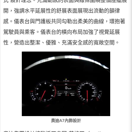
式”設計理念。充滿動感的表面與線條圍繞整個座艙展
開，強調水平延展性的舒展表面展現出流動的韻律
感。儀表台與門護板共同勾勒出柔美的曲線，環抱著
駕駛員與乘客。儀表台的橫向布局加強了視覺延展
性，營造出整潔、優雅、充滿安全感的寬敞空間。
奧迪A7內飾設計