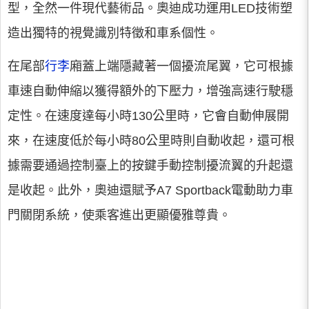
型，全然一件現代藝術品。奧迪成功運用LED技術塑
造出獨特的視覺識別特徵和車系個性。
在尾部
行李
廂蓋上端隱藏著一個擾流尾翼，它可根據
車速自動伸縮以獲得額外的下壓力，增強高速行駛穩
定性。在速度達每小時130公里時，它會自動伸展開
來，在速度低於每小時80公里時則自動收起，還可根
據需要通過控制臺上的按鍵手動控制擾流翼的升起還
是收起。此外，奧迪還賦予A7 Sportback電動助力車
門關閉系統，使乘客進出更顯優雅尊貴。