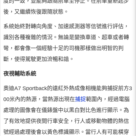
度的一致，並能夠跟隨前車至停止。在前車重新起步
後，又繼續恢復跟隨狀態。
系統始終對轉向角度、加速感測器等信號進行評估，
識別各種複雜的情況。無論是變換車道、超車或者轉
彎，都會像一個經驗十足的司機那樣做出明智的判
斷，使得駕駛更加流暢和諧。
夜視輔助系統
奧迪A7 Sportback的遠紅外熱成像相機能夠捕捉前方3
00米內的熱源，當熱源出現在
捕捉
範圍內，經過電腦
處理的圖像會在儀錶盤中以黑白對比色進行顯示。為
了有效地提供夜間行車安全，行人或移動物體的熱信
號經過處理後會以黃色標識顯示。當行人有可能橫穿