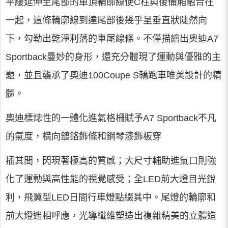
平緩延伸至尾部的車頂輪廓線使C柱與後備廂融合在
一起，這條輪廓線到達尾部後幾乎呈垂直狀陡然向
下，勾勒出乾淨利落的車尾線條。不僅描繪出奧迪A7
Sportback曼妙的身形，還充分體現了運動與優雅的主
題，並且襲承了奧迪100Coupe S轎跑車唯美設計的精
髓。
奧迪標誌性的一體化進氣格柵賦予A7 Sportback不凡
的氣度，橫向鍍鉻飾條和鋼琴漆飾板穿
插其間，閃現著極高的質感；大尺寸輔助進氣口則強
化了運動與高性能的視覺感受；全LED前大燈目光銳
利，飛翼型LED日間行車燈點綴其中。尾燈的輪廓和
前大燈遙相呼應，光導纖維塑造出複雜精美的立體造