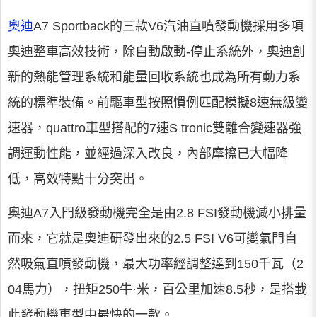
奧迪
A7 Sportback的三款V6汽油直噴發動機採用多項
奧迪整車高效技術，除自動啟動-停止系統外，奧迪創
新的熱能管理系統和能量回收系統也成為所有動力系
統的標準裝備。前驅車型按照慣例匹配模擬8速無級變
速器，quattro車型搭配的7速S tronic雙離合變速器強
調運動性能，並經過深入改良，內部摩擦已大幅降
低，高效特點十分突出。
奧迪A7入門級發動機完全是由2.8 FSI發動機減小排量
而來，它就是奧迪研發出來的2.5 FSI V6可變氣門自
然吸氣直噴發動機，最大功率經調整達到150千瓦（2
04馬力），扭矩250牛·米，百公里加速8.5秒，是搭載
此發動機車型中最快的一款。