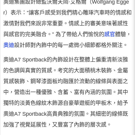
奧迪集團設計總監沃爾夫岡·艾格爾（Wolfgang Egge
r）表示：“讓客戶感受到我們精心雕琢汽車時的情感和
激情對我們來說非常重要。情感上的審美意味著感性
與感官的完美融合。” 為了帶給人們愉悅的
感官
體驗，
奧迪
設計師對內飾中的每一處微小細節都格外關注。
奧迪A7 Sportback的內飾設計在整體上偏重清新淡雅
的色調與真實的質感。考究的大面積桃木裝飾、金屬
質感裝飾、鋼琴漆面板均融匯於流動的線條與表面之
中，營造出一種優雅、含蓄、富有內涵的氛圍。其中
獨特的淡黃色線紋木飾源自豪華遊艇的甲板木，給予
奧迪A7 Sportback高貴典雅的氛圍。其細密的線條既
加強了視覺延展性，又豐富了內飾的層次感。