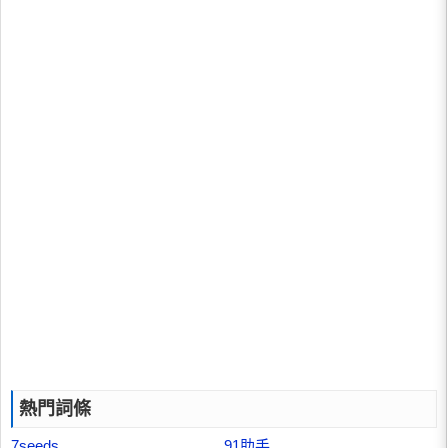
熱門詞條
7seeds
91助手