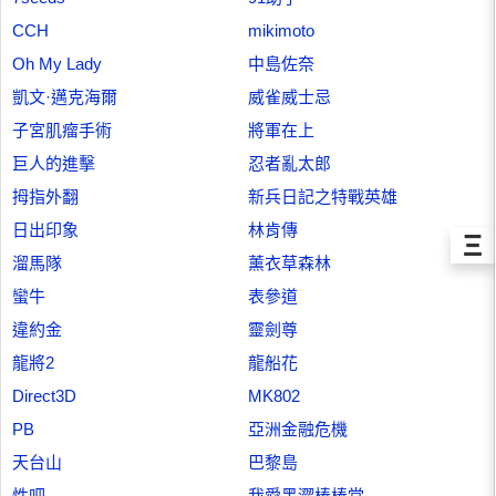
CCH
mikimoto
Oh My Lady
中島佐奈
凱文·邁克海爾
威雀威士忌
子宮肌瘤手術
將軍在上
巨人的進擊
忍者亂太郎
拇指外翻
新兵日記之特戰英雄
日出印象
林肯傳
Ξ
溜馬隊
薰衣草森林
蠻牛
表參道
違約金
靈劍尊
龍將2
龍船花
Direct3D
MK802
PB
亞洲金融危機
天台山
巴黎島
性吧
我愛黑澀棒棒堂