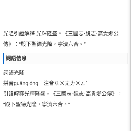
光隆引證解釋 光輝隆盛。《三國志·魏志·高貴鄉公
傳》：“殿下聖德光隆，寧濟六合。”
詞語信息
詞語光隆
拼音guānglóng 注音ㄍㄨㄤㄌㄨㄥˊ
引證解釋光輝隆盛。《三國志·魏志·高貴鄉公傳》：
“殿下聖德光隆，寧濟六合。”